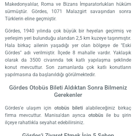
Makedonyalılar, Roma ve Bizans İmparatorlukları hüküm
sürmüştür. Gördes, 1071 Malazgirt savaşından sonra
Türklerin eline geçmiştir.
Gördes, 1940 yılında çok büyük bir heyelan geçirmiş ve
yerleşim yeri bulunduğu alandan 2,5 km kuzeye taşınmıştır.
Hala birkaç ailenin yaşadığı yer olan bölgeye de "Eski
Gördes" adı verilmiştir. İlçede 8 mahalle vardır. Yaklaşık
olarak da 3500 civarında tek katlı yapılaşma şeklinde
konut mevcuttur. Son zamanlarda çok katlı konutların
yapılmasına da başlanıldığı görülmektedir.
Gördes Otobüs Bileti Aldıktan Sonra Bilmeniz
Gerekenler
Gördes'e ulaşım için
otobüs bileti
alabileceğiniz birkaç
firma mevcuttur. Manisa'dan ayrıca
otobüs
ile bu şirin
ilçeye rahatlıkla seyahat edebilirsiniz.
Gördes'i Ziyaret Etmek İçin 5 Sebep