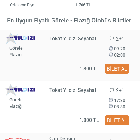
Ortalama Fiyat
1.766 TL
En Uygun Fiyatlı Görele - Elazığ Otobüs Biletleri
Tokat Yıldızı Seyahat
2+1
Görele
09:20
Elazığ
02:00
1.800 TL
BİLET AL
Tokat Yıldızı Seyahat
2+1
Görele
17:30
Elazığ
08:30
1.800 TL
BİLET AL
Can Dersim