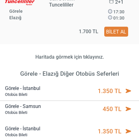
2+1
Tuncelililer
Görele
17:30
Elazığ
01:30
1.700 TL
BİLET AL
Haritada görmek için tıklayınız.
Görele - Elazığ Diğer Otobüs Seferleri
Görele - İstanbul
1.350 TL
Otobüs Bileti
Görele - Samsun
450 TL
Otobüs Bileti
Görele - İstanbul
1.350 TL
Otobüs Bileti