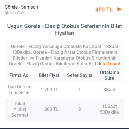
Görele - Samsun
450 TL
Otobüs Bileti
Uygun Görele - Elazığ Otobüs Seferlerinin Bilet
Fiyatları
Görele - Elazığ Yolculuğu Otobüsle Kaç Saat: 13Saat
13Dakika. Görele - Elazığ Arası Otobüs Firmalarının
Biletleri ve Fiyatları Karşılaştır Otobüs Şirketlerinin
Görele - Elazığ Otobüs Biletlerini Satın Al:
biletall.com
!
Ortalama
Firma Adı
Bilet Fiyatı
Sefer Sayısı
Süre
Can Dersim
1.700 TL
1
8Saat
Tuncelililer
Tokat
15Saat
Yıldızı
1.800 TL
2
50Dakika
Seyahat