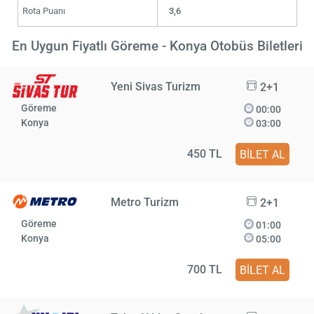
Rota Puanı
3,6
En Uygun Fiyatlı Göreme - Konya Otobüs Biletleri
Yeni Sivas Turizm
2+1
Göreme
00:00
Konya
03:00
450 TL
BİLET AL
Metro Turizm
2+1
Göreme
01:00
Konya
05:00
700 TL
BİLET AL