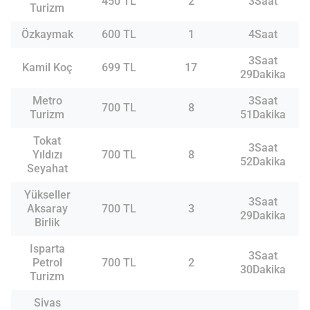
450 TL
2
3Saat
Turizm
Özkaymak
600 TL
1
4Saat
3Saat
Kamil Koç
699 TL
17
29Dakika
Metro
3Saat
700 TL
8
Turizm
51Dakika
Tokat
3Saat
Yıldızı
700 TL
8
52Dakika
Seyahat
Yükseller
3Saat
Aksaray
700 TL
3
29Dakika
Birlik
Isparta
3Saat
Petrol
700 TL
2
30Dakika
Turizm
Sivas