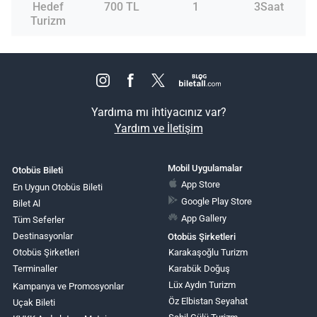
Hedef
700 TL
1
3Saat
Turizm
Yardıma mı ihtiyacınız var?
Yardım ve İletişim
Mobil Uygulamalar
Otobüs Bileti
App Store
En Uygun Otobüs Bileti
Google Play Store
Bilet Al
App Gallery
Tüm Seferler
Destinasyonlar
Otobüs Şirketleri
Otobüs Şirketleri
Karakaşoğlu Turizm
Terminaller
Karabük Doğuş
Lüx Aydın Turizm
Kampanya ve Promosyonlar
Öz Elbistan Seyahat
Uçak Bileti