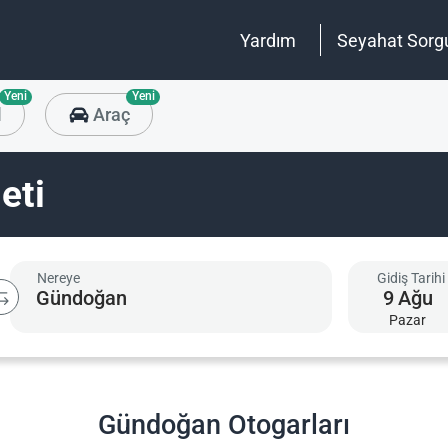
Yardım
Seyahat Sorg
Yeni
Yeni
l
Araç
eti
Nereye
Gidiş Tarihi
9
Ağu
Pazar
Gündoğan Otogarları