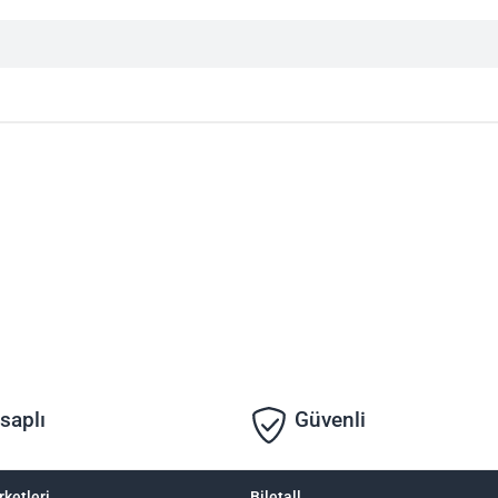
saplı
Güvenli
rketleri
Biletall