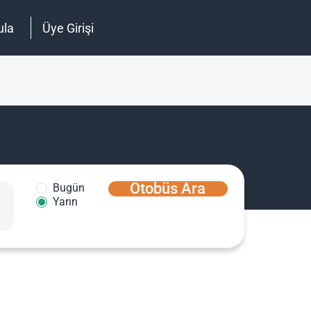
ula
Üye Girişi
Otobüs Ara
Bugün
Yarın