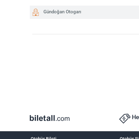
Gündoğan Otogarı
He
Otobüs Bileti
Otobüs Şi