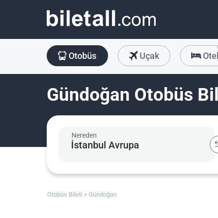
Otobüs
Uçak
Ote
Gündoğan Otobüs Bil
Nereden
Otobüs Bileti
Gündoğan