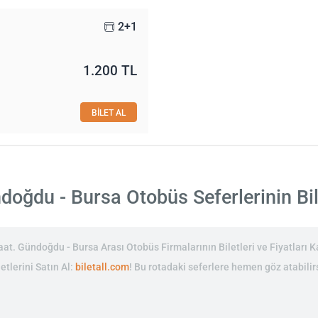
2+1
1.200 TL
BİLET AL
oğdu - Bursa Otobüs Seferlerinin Bile
. Gündoğdu - Bursa Arası Otobüs Firmalarının Biletleri ve Fiyatları Ka
tlerini Satın Al:
biletall.com
! Bu rotadaki seferlere hemen göz atabilir