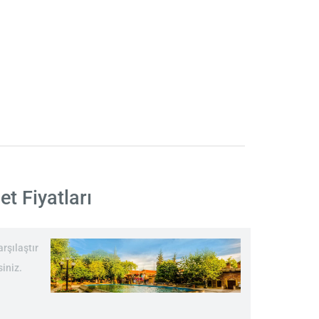
t Fiyatları
rşılaştır
siniz.