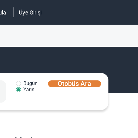
ula
Üye Girişi
Otobüs Ara
Bugün
Yarın