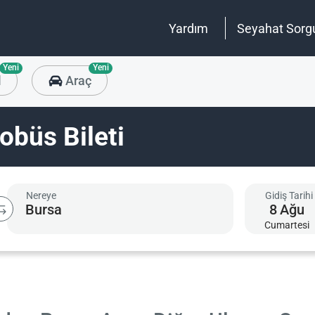
Yardım
Seyahat Sorg
Yeni
Yeni
l
Araç
obüs Bileti
Nereye
Gidiş Tarihi
8
Ağu
Cumartesi