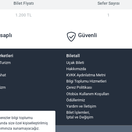
Bilet Fiyatı
Sefer Sayısı
1.200 TL
1
saplı
Güvenli
rketleri
Biletall
 Turizm
Uçak Bileti
Hakkımızda
ahat
KVKK Aydınlatma Metni
Bilgi Toplumu Hizmetleri
izm
Çerez Politikası
Otobüs Kullanım Koşulları
Ödüllerimiz
Yardım ve İletişim
Bilet İşlemleri,
İptal ve Değişim
çerezler bilgi toplumu
nda size özel kişiselleştirilmiş
anımınıza sunamayacağız.