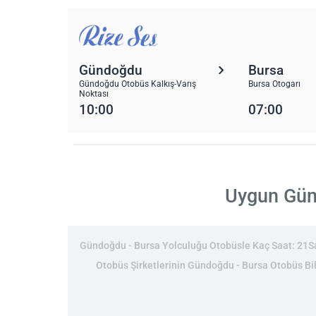
Gündoğdu
Bursa
Gündoğdu Otobüs Kalkış-Varış
Bursa Otogarı
Noktası
10:00
07:00
Uygun Günd
Gündoğdu - Bursa Yolculuğu Otobüsle Kaç Saat: 21Saat
Otobüs Şirketlerinin Gündoğdu - Bursa Otobüs Bile