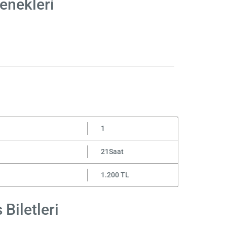
enekleri
1
21Saat
1.200 TL
Biletleri