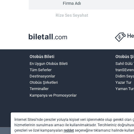
Firma Adı
Rize Ses Seyahat
He
Otobüs Bileti
Otobüs Şi
En Uygun Otobüs Bileti
Sahil Gülü
Tüm Seferler
tranSEvren
Destinasyonlar
Didim Sey
Otobüs Şirketleri
Yazar Tur
Terminaller
Yaman Tur
Kampanya ve Promosyonlar
İnternet Sitesi’nde çerezler yoluyla kişisel veri işlenmekte olup gerekli olan 
hizmetlerinin sunulması amacı ile kullanılmaktadır. Tercihleriniz doğrultusu
çerezleri ve özel kampanyaları
reddet
seçeneğine tıklamanız halinde kull