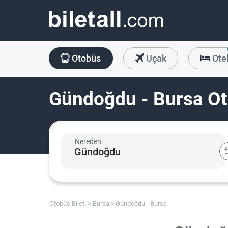
Otobüs
Uçak
Ote
Gündoğdu - Bursa Ot
Nereden
Otobüs Bileti
Bursa
Gündoğdu - Bursa