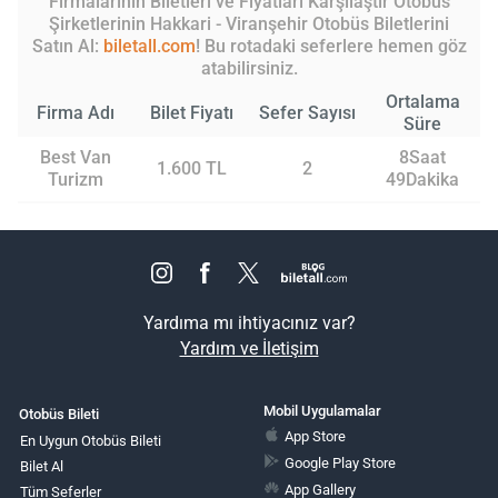
Firmalarının Biletleri ve Fiyatları Karşılaştır Otobüs
Şirketlerinin Hakkari - Viranşehir Otobüs Biletlerini
Satın Al:
biletall.com
! Bu rotadaki seferlere hemen göz
atabilirsiniz.
Ortalama
Firma Adı
Bilet Fiyatı
Sefer Sayısı
Süre
Best Van
8Saat
1.600 TL
2
Turizm
49Dakika
Yardıma mı ihtiyacınız var?
Yardım ve İletişim
Mobil Uygulamalar
Otobüs Bileti
App Store
En Uygun Otobüs Bileti
Google Play Store
Bilet Al
App Gallery
Tüm Seferler