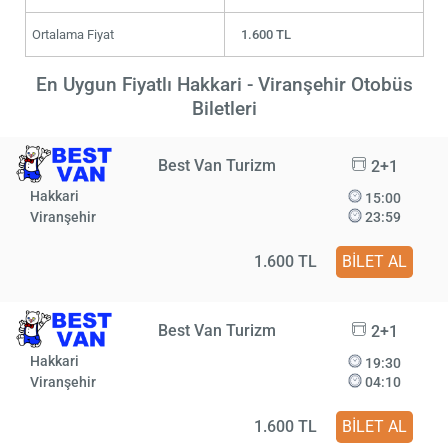
Ortalama Fiyat
1.600 TL
En Uygun Fiyatlı Hakkari - Viranşehir Otobüs
Biletleri
Best Van Turizm
2+1
Hakkari
15:00
Viranşehir
23:59
1.600 TL
BİLET AL
Best Van Turizm
2+1
Hakkari
19:30
Viranşehir
04:10
1.600 TL
BİLET AL