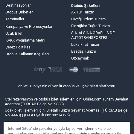
Destinasyonlar
Otobüs Şirketleri
Otobüs Şirketleri
Ak Tur Turizm
Terminaller
Divriği Özlem Turizm
Elazığlılar Tuğra Turizm
Kampanya ve Promosyonlar
S.A. ALSINA GRAELLS DE
Uçak Bileti
AUTOTRANSPORTES
KVKK Aydınlatma Metni
Lüks Fırat Turizm
Çerez Politikası
Esadaş Turizm
Otobüs Kullanım Koşulları
Özkaymak
obilet, Türkiye'nin güvenilir otobüs ve uçak bileti platformu.
Otel rezervasyon ve otobüs bileti işlemleri için: Obilet.com Turizm Seyahat
Acentası (TÜRSAB Belge No: 9883)
Uçak bileti işlemleri için: Biletall Turizm Seyahat Acentası (TÜRSAB Belge
No: 4443) | (IATA Üyelik No: 88214125)
İnternet Sitesi’nde çerezler yoluyla kişisel veri işlenmekte olup
gerekli olan çerezler bilgi toplumu hizmetlerinin sunulması amacı ile