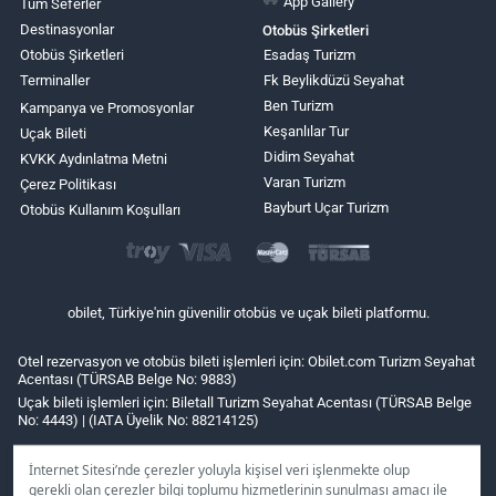
App Gallery
Tüm Seferler
Destinasyonlar
Otobüs Şirketleri
Otobüs Şirketleri
Esadaş Turizm
Terminaller
Fk Beylikdüzü Seyahat
Ben Turizm
Kampanya ve Promosyonlar
Keşanlılar Tur
Uçak Bileti
Didim Seyahat
KVKK Aydınlatma Metni
Varan Turizm
Çerez Politikası
Bayburt Uçar Turizm
Otobüs Kullanım Koşulları
obilet, Türkiye'nin güvenilir otobüs ve uçak bileti platformu.
Otel rezervasyon ve otobüs bileti işlemleri için: Obilet.com Turizm Seyahat
Acentası (TÜRSAB Belge No: 9883)
Uçak bileti işlemleri için: Biletall Turizm Seyahat Acentası (TÜRSAB Belge
No: 4443) | (IATA Üyelik No: 88214125)
İnternet Sitesi’nde çerezler yoluyla kişisel veri işlenmekte olup
gerekli olan çerezler bilgi toplumu hizmetlerinin sunulması amacı ile