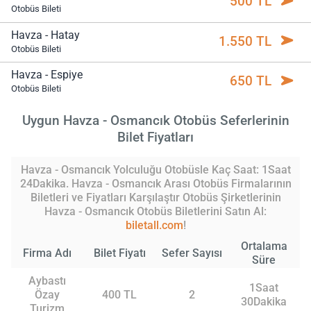
500 TL
Otobüs Bileti
Havza - Hatay
1.550 TL
Otobüs Bileti
Havza - Espiye
650 TL
Otobüs Bileti
Uygun Havza - Osmancık Otobüs Seferlerinin
Bilet Fiyatları
Havza - Osmancık Yolculuğu Otobüsle Kaç Saat: 1Saat
24Dakika. Havza - Osmancık Arası Otobüs Firmalarının
Biletleri ve Fiyatları Karşılaştır Otobüs Şirketlerinin
Havza - Osmancık Otobüs Biletlerini Satın Al:
biletall.com
!
Ortalama
Firma Adı
Bilet Fiyatı
Sefer Sayısı
Süre
Aybastı
1Saat
Özay
400 TL
2
30Dakika
Turizm