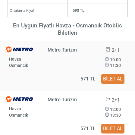
Ortalama Fiyat
593 TL
En Uygun Fiyatlı Havza - Osmancık Otobüs
Biletleri
Metro Turizm
2+1
Havza
10:00
Osmancık
11:30
571 TL
BİLET AL
Metro Turizm
2+1
Havza
12:00
Osmancık
13:30
571 TL
BİLET AL