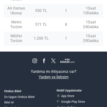
Ali Osman
1Saat
550 TL
1
Ulusoy
15Dakika
Metro
1Saat
571 TL
8
Turizm
24Dakika
Nilüfer
1Saat
1.200 TL
1
Turizm
29Dakika
Yardıma mı ihtiyacınız var?
Yardım ve İletişim
Mobil Uygulamalar
Otobüs Bileti
App Store
En Uygun Otobüs Bileti
Google Play Store
Bilet Al