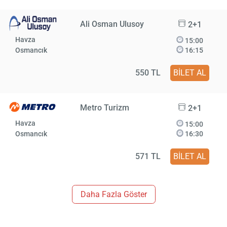
Ali Osman Ulusoy
2+1
Havza
15:00
Osmancık
16:15
550 TL
BİLET AL
Metro Turizm
2+1
Havza
15:00
Osmancık
16:30
571 TL
BİLET AL
Daha Fazla Göster