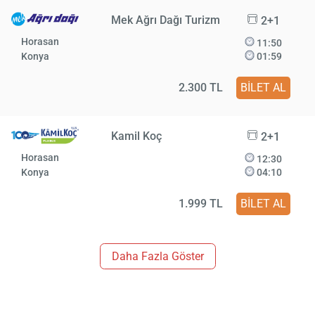
Mek Ağrı Dağı Turizm
2+1
Horasan
11:50
Konya
01:59
2.300 TL
BİLET AL
Kamil Koç
2+1
Horasan
12:30
Konya
04:10
1.999 TL
BİLET AL
Daha Fazla Göster