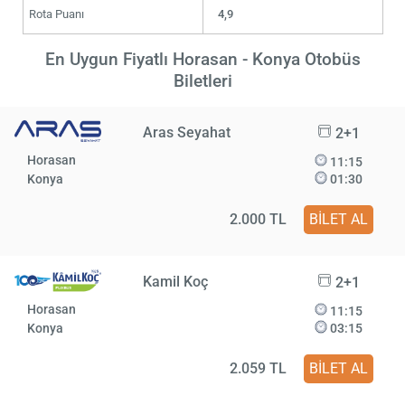
Rota Puanı
4,9
En Uygun Fiyatlı Horasan - Konya Otobüs
Biletleri
Aras Seyahat
2+1
Horasan
11:15
Konya
01:30
2.000 TL
BİLET AL
Kamil Koç
2+1
Horasan
11:15
Konya
03:15
2.059 TL
BİLET AL