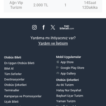
Ağrı Vip
14Saat
2.000 TL
1
Turizm
12Dakika
Yardıma mı ihtiyacınız var?
Yardım ve İletişim
Mobil Uygulamalar
Otobüs Bileti
App Store
En Uygun Otobüs Bileti
Google Play Store
Bilet Al
App Gallery
Tüm Seferler
Destinasyonlar
Otobüs Şirketleri
Otobüs Şirketleri
As 66 Turizm
Terminaller
Hatay Nur Seyahat
Bayburt Uçar Turizm
Kampanya ve Promosyonlar
Yaman Turizm
Uçak Bileti