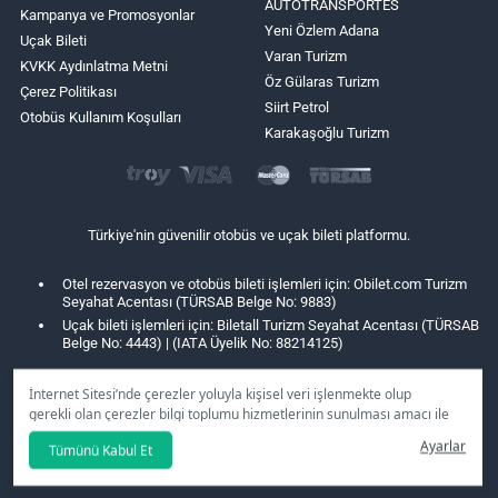
AUTOTRANSPORTES
Kampanya ve Promosyonlar
Yeni Özlem Adana
Uçak Bileti
Varan Turizm
KVKK Aydınlatma Metni
Öz Gülaras Turizm
Çerez Politikası
Siirt Petrol
Otobüs Kullanım Koşulları
Karakaşoğlu Turizm
Türkiye'nin güvenilir otobüs ve uçak bileti platformu.
Otel rezervasyon ve otobüs bileti işlemleri için: Obilet.com Turizm
Seyahat Acentası (TÜRSAB Belge No: 9883)
Uçak bileti işlemleri için: Biletall Turizm Seyahat Acentası (TÜRSAB
Belge No: 4443) | (IATA Üyelik No: 88214125)
İnternet Sitesi’nde çerezler yoluyla kişisel veri işlenmekte olup
gerekli olan çerezler bilgi toplumu hizmetlerinin sunulması amacı ile
kullanılmaktadır. Tercihleriniz doğrultusunda size özel
Ayarlar
Tümünü Kabul Et
kişiselleştirilmiş çerezleri ve özel kampanyaları
reddet
seçeneğine
tıklamanız halinde kullanımınıza sunamayacağız.
Aydınlatma Metni
’mizi lütfen inceleyiniz.