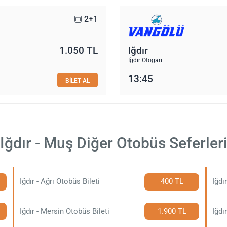
2+1
1.050 TL
Iğdır
Iğdır Otogarı
13:45
BİLET AL
Iğdır - Muş Diğer Otobüs Seferler
Iğdır - Ağrı Otobüs Bileti
400 TL
Iğdı
Iğdır - Mersin Otobüs Bileti
1.900 TL
Iğdı