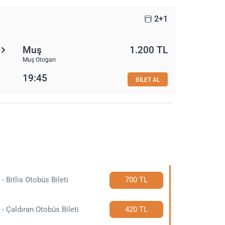
2+1
Muş
1.200 TL
Muş Otogarı
19:45
BİLET AL
i
r - Bitlis Otobüs Bileti
700 TL
r - Çaldıran Otobüs Bileti
420 TL