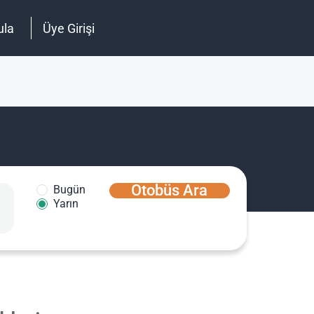
ula
Üye Girişi
Otobüs Ara
Bugün
Yarın