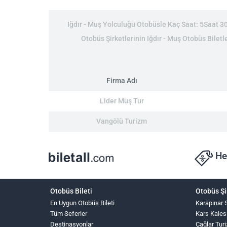
Iğdır - Muş Yolculuğu Otobüsle Kaç Saat: 5Saat 30D
Otobüs Şirketlerinin Iğdır - Muş Otobüs Biletle
Firma Adı
Lider Muş Tur
Vangölü Turizm
He
Otobüs Bileti
Otobüs Şi
En Uygun Otobüs Bileti
Karapınar 
Tüm Seferler
Kars Kales
Destinasyonlar
Çağlar Tur