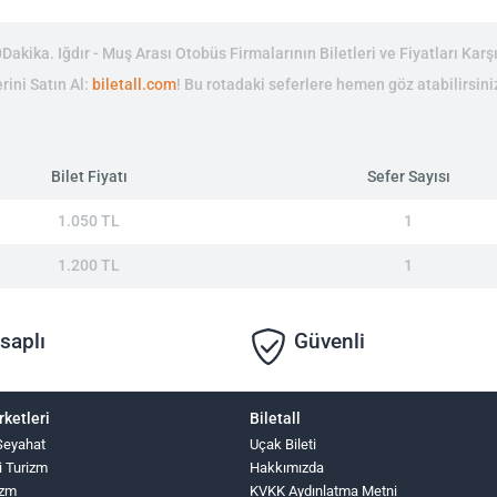
akika. Iğdır - Muş Arası Otobüs Firmalarının Biletleri ve Fiyatları Karşı
rini Satın Al:
biletall.com
! Bu rotadaki seferlere hemen göz atabilirsini
Bilet Fiyatı
Sefer Sayısı
1.050 TL
1
1.200 TL
1
saplı
Güvenli
rketleri
Biletall
Seyahat
Uçak Bileti
i Turizm
Hakkımızda
izm
KVKK Aydınlatma Metni