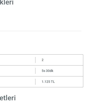
kleri
2
5s 30dk
1.125 TL
etleri