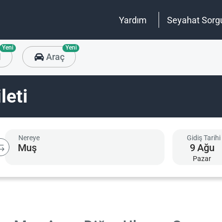
Yardım
Seyahat Sorg
Yeni
Yeni
l
Araç
leti
Nereye
Gidiş Tarihi
9
Ağu
Pazar