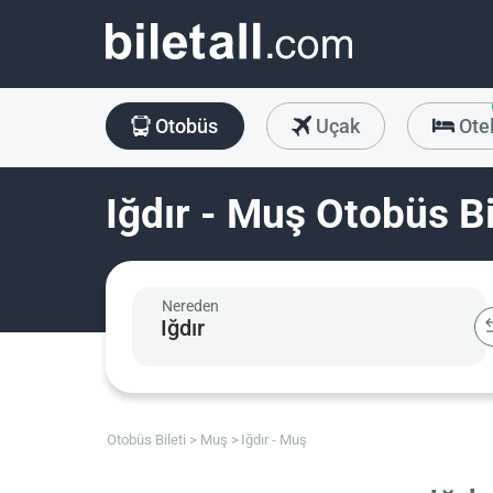
Otobüs
Uçak
Ote
Iğdır - Muş Otobüs Bi
Nereden
Otobüs Bileti
Muş
Iğdır - Muş