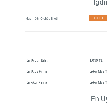
Iğdı
1.050 TL
Muş - Iğdır Otobüs Bileti
En Uygun Bilet
1.050 TL
En Ucuz Firma
Lider Muş T
En Aktif Firma
Lider Muş T
En Uy