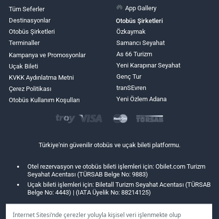
App Gallery
Tüm Seferler
Destinasyonlar
Otobüs Şirketleri
Otobüs Şirketleri
Özkaymak
Terminaller
Samancı Seyahat
As 66 Turizm
Kampanya ve Promosyonlar
Yeni Karapınar Seyahat
Uçak Bileti
Genç Tur
KVKK Aydınlatma Metni
tranSEvren
Çerez Politikası
Yeni Özlem Adana
Otobüs Kullanım Koşulları
Türkiye'nin güvenilir otobüs ve uçak bileti platformu.
Otel rezervasyon ve otobüs bileti işlemleri için: Obilet.com Turizm
Seyahat Acentası (TÜRSAB Belge No: 9883)
Uçak bileti işlemleri için: Biletall Turizm Seyahat Acentası (TÜRSAB
Belge No: 4443) | (IATA Üyelik No: 88214125)
İnternet Sitesi’nde çerezler yoluyla kişisel veri işlenmekte olup