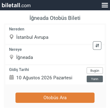
İğneada Otobüs Bileti
Nereden
Nereye
Gidiş Tarihi
Bugün
Yarın
Otobüs Ara