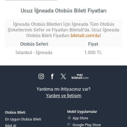
Ucuz İğneada Otobüs Bileti Fiyatları
İğneada Otobüs Biletleri İçin İğneada Tüm Otobüs
Şirketlerinin Sefer ve Fiyatları Biletall'da. Ucuz İğneada
Otobüs Bileti Fiyatları
biletall.com'da
!
Otobüs Seferi
Fiyat
İstanbul - İğneada
1.000 TL
Yardıma mı ihtiyacınız var?
Yardım ve İletişim
Mobil Uygulamalar
Otobüs Bileti
App Store
En Uygun Otobüs Bileti
Google Play Store
Bilet Al