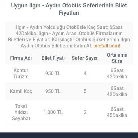
Uygun Ilgın - Aydın Otobüs Seferlerinin Bilet
Fiyatları
Ilgın - Aydın Yolculuğu Otobüsle Kaç Saat: 6Saat
42Dakika. Ilgın - Aydın Arası Otobüs Firmalarının
Biletleri ve Fiyatları Karşılaştır Otobüs Şirketlerinin Ilgın
- Aydın Otobüs Biletlerini Satın Al:
biletall.com
!
Ortalama
Firma Adı
Bilet Fiyatı
Sefer Sayısı
Süre
Kontur
6Saat
950 TL
4
Turizm
42Dakika
6Saat
Kamil Koç
950 TL
5
42Dakika
Tokat
6Saat
Yıldızı
1.000 TL
2
45Dakika
Seyahat