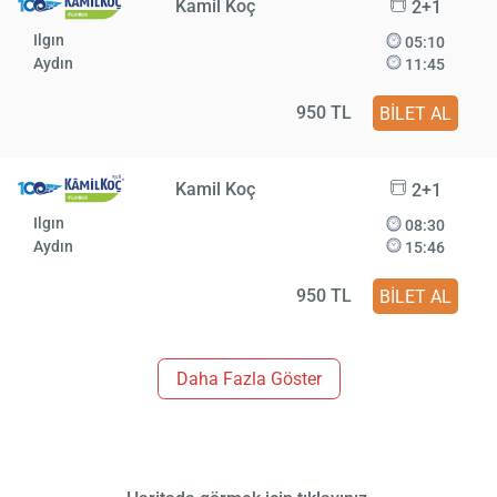
Kamil Koç
2+1
Ilgın
05:10
Aydın
11:45
950 TL
BİLET AL
Kamil Koç
2+1
Ilgın
08:30
Aydın
15:46
950 TL
BİLET AL
Daha Fazla Göster