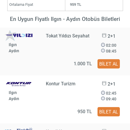
Ortalama Fiyat
959 TL
En Uygun Fiyatlı Ilgın - Aydın Otobüs Biletleri
Tokat Yıldızı Seyahat
2+1
Ilgın
02:00
Aydın
08:45
1.000 TL
BİLET AL
Kontur Turizm
2+1
Ilgın
02:45
Aydın
09:40
950 TL
BİLET AL