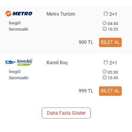
Metro Turizm
2+1
İnegöl
04:45
Sarımsaklı
10:25
900 TL
BİLET AL
Kamil Koç
2+1
İnegöl
05:30
Sarımsaklı
10:45
999 TL
BİLET AL
Daha Fazla Göster