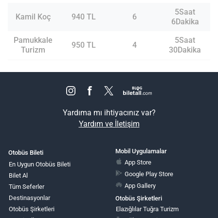
5Saat
Kamil Koç
940 TL
6
6Dakika
Pamukkale
5Saat
950 TL
4
Turizm
30Dakika
Yardıma mı ihtiyacınız var?
Yardım ve İletişim
Mobil Uygulamalar
Otobüs Bileti
App Store
En Uygun Otobüs Bileti
Google Play Store
Bilet Al
App Gallery
Tüm Seferler
Destinasyonlar
Otobüs Şirketleri
Otobüs Şirketleri
Elazığlılar Tuğra Turizm