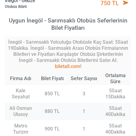
İnegöl - Gebze
750 TL
Otobüs Bileti
Uygun İnegöl - Sarımsaklı Otobüs Seferlerinin
Bilet Fiyatları
İnegöl - Sarımsaklı Yolculuğu Otobüsle Kaç Saat: 5Saat
19Dakika. İnegöl - Sarımsaklı Arası Otobüs Firmalarının
Biletleri ve Fiyatları Karşılaştır Otobüs Şirketlerinin
İnegöl - Sarımsaklı Otobüs Biletlerini Satın Al:
biletall.com
!
Ortalama
Firma Adı
Bilet Fiyatı
Sefer Sayısı
Süre
Kale
5Saat
850 TL
3
Seyahat
15Dakika
Ali Osman
5Saat
880 TL
1
Ulusoy
40Dakika
Metro
5Saat
900 TL
1
Turizm
40Dakika