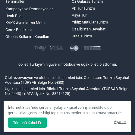
Terminaller
Öz Gülaras Turizm
Ak Tur Turizm
Kampanya ve Promosyonlar
Asya Tur
Uçak Bileti
Yıldız Mutlular Turizm
KVKK Aydınlatma Metni
Öz Elbistan Seyahat
Çerez Politikası
Uras Turizm
Otobüs Kullanım Koşulları
obilet, Türkiye'nin güvenilir otobüs ve uçak bileti platformu.
Otel rezervasyon ve otobüs bileti işlemleri için: Obilet.com Turizm Seyahat
Acentası (TÜRSAB Belge No: 9883)
Uçak bileti işlemleri için: Biletall Turizm Seyahat Acentası (TÜRSAB Belge
No: 4443) | (IATA Üyelik No: 88214125)
İnternet Sitesi’nde çerezler yoluyla kişisel veri işlenmekte olup
gerekli olan çerezler bilgi toplumu hizmetlerinin sunulması amacı ile
kullanılmaktadır. Tercihleriniz doğrultusunda size özel
Ayarlar
Tümünü Kabul Et
kişiselleştirilmiş çerezleri ve özel kampanyaları
reddet
seçeneğine
tıklamanız halinde kullanımınıza sunamayacağız.
Aydınlatma Metni
’mizi lütfen inceleyiniz.