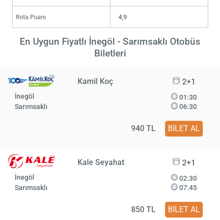
Rota Puanı
4,9
En Uygun Fiyatlı İnegöl - Sarımsaklı Otobüs
Biletleri
Kamil Koç
2+1
İnegöl
01:30
Sarımsaklı
06:30
940 TL
BİLET AL
Kale Seyahat
2+1
İnegöl
02:30
Sarımsaklı
07:45
850 TL
BİLET AL