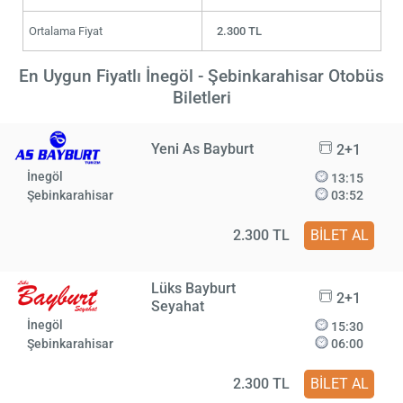
Ortalama Fiyat
2.300 TL
En Uygun Fiyatlı İnegöl - Şebinkarahisar Otobüs
Biletleri
Yeni As Bayburt
2+1
İnegöl
13:15
Şebinkarahisar
03:52
2.300 TL
BİLET AL
Lüks Bayburt
2+1
Seyahat
İnegöl
15:30
Şebinkarahisar
06:00
2.300 TL
BİLET AL