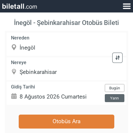
İnegöl - Şebinkarahisar Otobüs Bileti
Nereden
Nereye
Gidiş Tarihi
Bugün
Yarın
Otobüs Ara