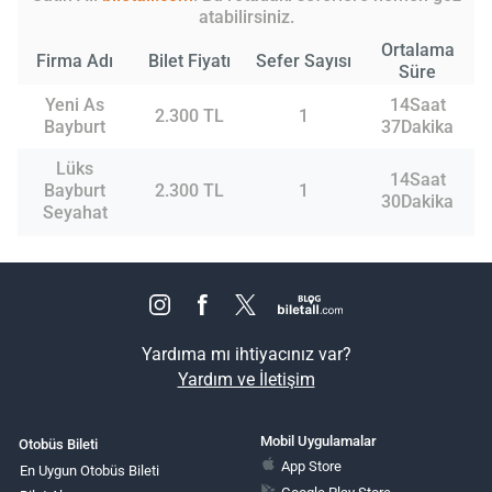
atabilirsiniz.
Ortalama
Firma Adı
Bilet Fiyatı
Sefer Sayısı
Süre
Yeni As
14Saat
2.300 TL
1
Bayburt
37Dakika
Lüks
14Saat
Bayburt
2.300 TL
1
30Dakika
Seyahat
Yardıma mı ihtiyacınız var?
Yardım ve İletişim
Mobil Uygulamalar
Otobüs Bileti
App Store
En Uygun Otobüs Bileti
Google Play Store