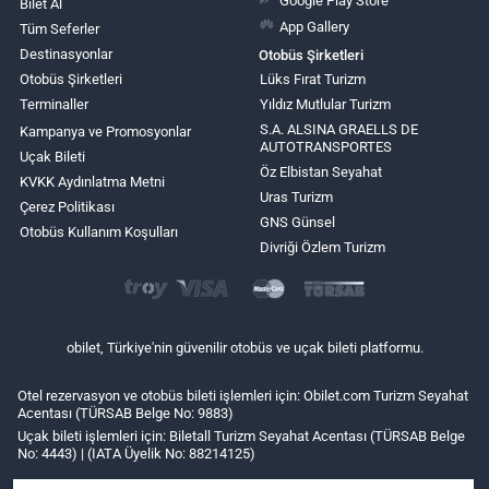
Bilet Al
App Gallery
Tüm Seferler
Destinasyonlar
Otobüs Şirketleri
Otobüs Şirketleri
Lüks Fırat Turizm
Terminaller
Yıldız Mutlular Turizm
S.A. ALSINA GRAELLS DE
Kampanya ve Promosyonlar
AUTOTRANSPORTES
Uçak Bileti
Öz Elbistan Seyahat
KVKK Aydınlatma Metni
Uras Turizm
Çerez Politikası
GNS Günsel
Otobüs Kullanım Koşulları
Divriği Özlem Turizm
obilet, Türkiye'nin güvenilir otobüs ve uçak bileti platformu.
Otel rezervasyon ve otobüs bileti işlemleri için: Obilet.com Turizm Seyahat
Acentası (TÜRSAB Belge No: 9883)
Uçak bileti işlemleri için: Biletall Turizm Seyahat Acentası (TÜRSAB Belge
No: 4443) | (IATA Üyelik No: 88214125)