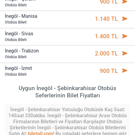
900 TL
Otobüs Bileti
İnegöl - Manisa
1.140 TL
Otobüs Bileti
İnegöl - Sivas
1.400 TL
Otobüs Bileti
İnegöl - Trabzon
2.000 TL
Otobüs Bileti
İnegöl - İzmit
900 TL
Otobüs Bileti
Uygun İnegöl - Şebinkarahisar Otobüs
Seferlerinin Bilet Fiyatları
İnegöl - Şebinkarahisar Yolculuğu Otobüsle Kaç Saat:
14Saat 33Dakika. İnegöl - Şebinkarahisar Arası Otobüs
Firmalarının Biletleri ve Fiyatları Karşılaştır Otobüs
Şirketlerinin İnegöl - Şebinkarahisar Otobüs Biletlerini
Satın Al:
biletall.com
! Bu rotadaki seferlere hemen göz