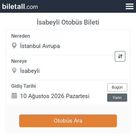
İsabeyli Otobüs Bileti
Nereden
Nereye
Gidiş Tarihi
Bugün
Yarın
Otobüs Ara