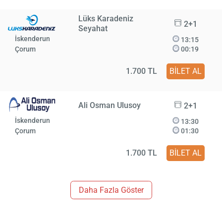
Lüks Karadeniz
2+1
Seyahat
İskenderun
13:15
Çorum
00:19
1.700 TL
BİLET AL
Ali Osman Ulusoy
2+1
İskenderun
13:30
Çorum
01:30
1.700 TL
BİLET AL
Daha Fazla Göster