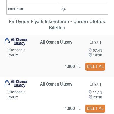
Rota Puanı
2,6
En Uygun Fiyatlı İskenderun - Çorum Otobüs
Biletleri
Ali Osman Ulusoy
2+1
İskenderun
07:45
Çorum
19:30
1.800 TL
BİLET AL
Ali Osman Ulusoy
2+1
İskenderun
11:15
Çorum
23:30
1.800 TL
BİLET AL