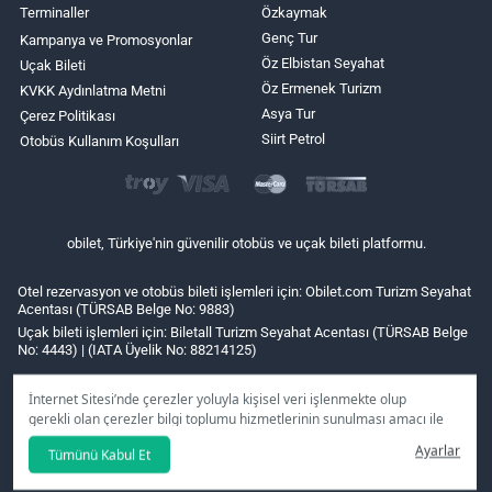
Terminaller
Özkaymak
Genç Tur
Kampanya ve Promosyonlar
Öz Elbistan Seyahat
Uçak Bileti
Öz Ermenek Turizm
KVKK Aydınlatma Metni
Asya Tur
Çerez Politikası
Siirt Petrol
Otobüs Kullanım Koşulları
obilet, Türkiye'nin güvenilir otobüs ve uçak bileti platformu.
Otel rezervasyon ve otobüs bileti işlemleri için: Obilet.com Turizm Seyahat
Acentası (TÜRSAB Belge No: 9883)
Uçak bileti işlemleri için: Biletall Turizm Seyahat Acentası (TÜRSAB Belge
No: 4443) | (IATA Üyelik No: 88214125)
İnternet Sitesi’nde çerezler yoluyla kişisel veri işlenmekte olup
gerekli olan çerezler bilgi toplumu hizmetlerinin sunulması amacı ile
kullanılmaktadır. Tercihleriniz doğrultusunda size özel
Ayarlar
Tümünü Kabul Et
kişiselleştirilmiş çerezleri ve özel kampanyaları
reddet
seçeneğine
tıklamanız halinde kullanımınıza sunamayacağız.