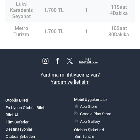
Lüks
11Saat
Karadeniz
1.700 TL
1
4Dakika
Seyahat
Metro
10Saat
1.700 TL
1
Turizm
30Dakika
Yardıma mı ihtiyacınız var?
Yardım ve İletişim
Mobil Uygulamalar
Otobüs Bileti
App Store
En Uygun Otobüs Bileti
Google Play Store
Bilet Al
App Gallery
Tüm Seferler
Destinasyonlar
Otobüs Şirketleri
Otobüs Şirketleri
Ben Turizm