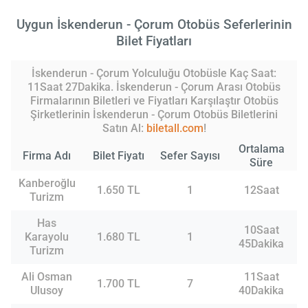
Uygun İskenderun - Çorum Otobüs Seferlerinin
Bilet Fiyatları
İskenderun - Çorum Yolculuğu Otobüsle Kaç Saat:
11Saat 27Dakika. İskenderun - Çorum Arası Otobüs
Firmalarının Biletleri ve Fiyatları Karşılaştır Otobüs
Şirketlerinin İskenderun - Çorum Otobüs Biletlerini
Satın Al:
biletall.com
!
Ortalama
Firma Adı
Bilet Fiyatı
Sefer Sayısı
Süre
Kanberoğlu
1.650 TL
1
12Saat
Turizm
Has
10Saat
Karayolu
1.680 TL
1
45Dakika
Turizm
Ali Osman
11Saat
1.700 TL
7
Ulusoy
40Dakika