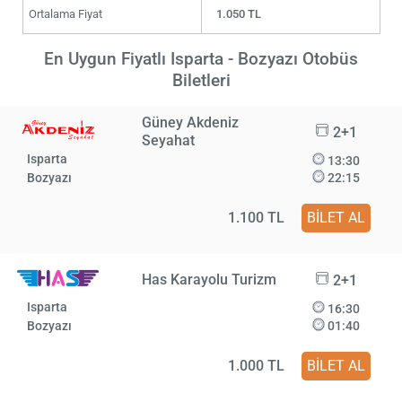
Ortalama Fiyat
1.050 TL
En Uygun Fiyatlı Isparta - Bozyazı Otobüs
Biletleri
Güney Akdeniz
2+1
Seyahat
Isparta
13:30
Bozyazı
22:15
1.100 TL
BİLET AL
Has Karayolu Turizm
2+1
Isparta
16:30
Bozyazı
01:40
1.000 TL
BİLET AL