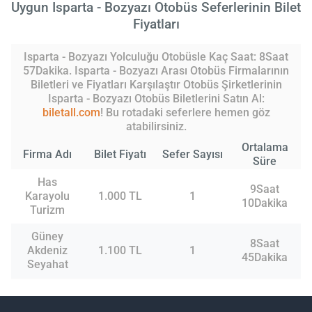
Uygun Isparta - Bozyazı Otobüs Seferlerinin Bilet
Fiyatları
Isparta - Bozyazı Yolculuğu Otobüsle Kaç Saat: 8Saat
57Dakika. Isparta - Bozyazı Arası Otobüs Firmalarının
Biletleri ve Fiyatları Karşılaştır Otobüs Şirketlerinin
Isparta - Bozyazı Otobüs Biletlerini Satın Al:
biletall.com
! Bu rotadaki seferlere hemen göz
atabilirsiniz.
Ortalama
Firma Adı
Bilet Fiyatı
Sefer Sayısı
Süre
Has
9Saat
Karayolu
1.000 TL
1
10Dakika
Turizm
Güney
8Saat
Akdeniz
1.100 TL
1
45Dakika
Seyahat