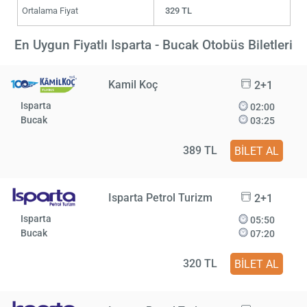
Ortalama Fiyat
329 TL
En Uygun Fiyatlı Isparta - Bucak Otobüs Biletleri
Kamil Koç
2+1
Isparta
02:00
Bucak
03:25
389 TL
BİLET AL
Isparta Petrol Turizm
2+1
Isparta
05:50
Bucak
07:20
320 TL
BİLET AL