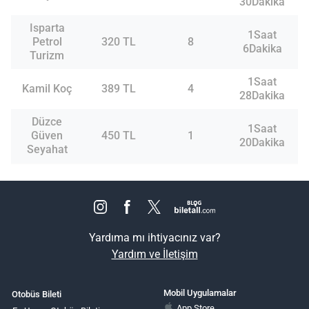
30Dakika
Isparta
1Saat
Petrol
320 TL
8
6Dakika
Turizm
1Saat
Kamil Koç
389 TL
4
28Dakika
Düzce
1Saat
Güven
450 TL
1
20Dakika
Seyahat
Yardıma mı ihtiyacınız var?
Yardım ve İletişim
Mobil Uygulamalar
Otobüs Bileti
App Store