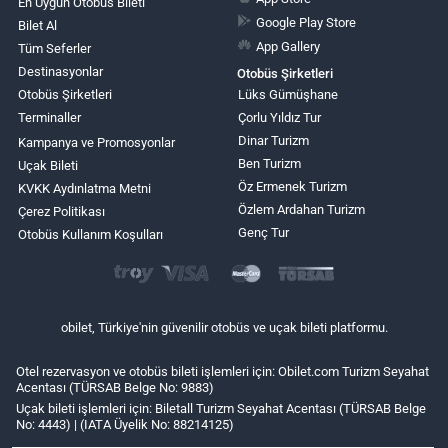
En Uygun Otobüs Bileti
Google Play Store
Bilet Al
App Gallery
Tüm Seferler
Destinasyonlar
Otobüs Şirketleri
Otobüs Şirketleri
Lüks Gümüşhane
Terminaller
Çorlu Yıldız Tur
Dinar Turizm
Kampanya ve Promosyonlar
Ben Turizm
Uçak Bileti
Öz Ermenek Turizm
KVKK Aydınlatma Metni
Özlem Ardahan Turizm
Çerez Politikası
Genç Tur
Otobüs Kullanım Koşulları
obilet, Türkiye'nin güvenilir otobüs ve uçak bileti platformu.
Otel rezervasyon ve otobüs bileti işlemleri için: Obilet.com Turizm Seyahat
Acentası (TÜRSAB Belge No: 9883)
Uçak bileti işlemleri için: Biletall Turizm Seyahat Acentası (TÜRSAB Belge
No: 4443) | (IATA Üyelik No: 88214125)