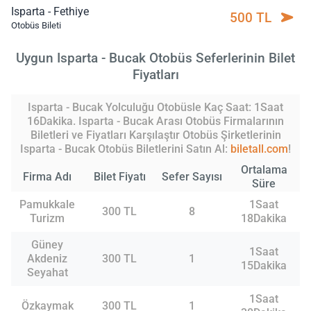
Isparta - Fethiye
500 TL
Otobüs Bileti
Uygun Isparta - Bucak Otobüs Seferlerinin Bilet
Fiyatları
Isparta - Bucak Yolculuğu Otobüsle Kaç Saat: 1Saat
16Dakika. Isparta - Bucak Arası Otobüs Firmalarının
Biletleri ve Fiyatları Karşılaştır Otobüs Şirketlerinin
Isparta - Bucak Otobüs Biletlerini Satın Al:
biletall.com
!
Ortalama
Firma Adı
Bilet Fiyatı
Sefer Sayısı
Süre
Pamukkale
1Saat
300 TL
8
Turizm
18Dakika
Güney
1Saat
Akdeniz
300 TL
1
15Dakika
Seyahat
1Saat
Özkaymak
300 TL
1