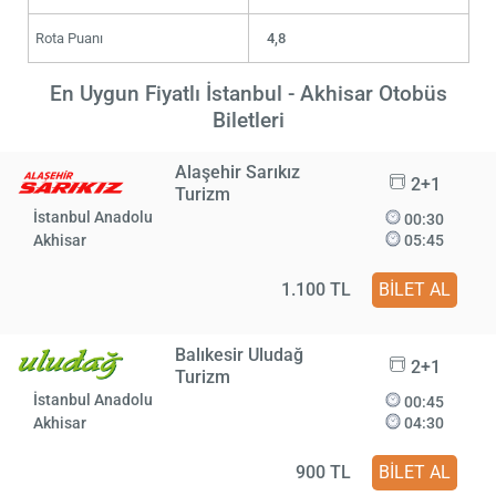
Rota Puanı
4,8
En Uygun Fiyatlı İstanbul - Akhisar Otobüs
Biletleri
Alaşehir Sarıkız
2+1
Turizm
İstanbul Anadolu
00:30
Akhisar
05:45
1.100 TL
BİLET AL
Balıkesir Uludağ
2+1
Turizm
İstanbul Anadolu
00:45
Akhisar
04:30
900 TL
BİLET AL