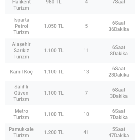
Halıkent
980 TL
4
7Saat
Turizm
Isparta
6Saat
Petrol
1.050 TL
5
36Dakika
Turizm
Alaşehir
6Saat
Sarıkız
1.100 TL
11
8Dakika
Turizm
6Saat
Kamil Koç
1.100 TL
13
28Dakika
Salihli
6Saat
Güven
1.100 TL
7
3Dakika
Turizm
Metro
6Saat
1.100 TL
10
Turizm
7Dakika
Pamukkale
5Saat
1.200 TL
41
Turizm
47Dakika