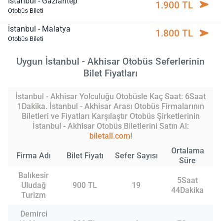
İstanbul - Gaziantep
1.900 TL
Otobüs Bileti
İstanbul - Malatya
1.800 TL
Otobüs Bileti
Uygun İstanbul - Akhisar Otobüs Seferlerinin
Bilet Fiyatları
İstanbul - Akhisar Yolculuğu Otobüsle Kaç Saat: 6Saat
1Dakika. İstanbul - Akhisar Arası Otobüs Firmalarının
Biletleri ve Fiyatları Karşılaştır Otobüs Şirketlerinin
İstanbul - Akhisar Otobüs Biletlerini Satın Al:
biletall.com
!
Ortalama
Firma Adı
Bilet Fiyatı
Sefer Sayısı
Süre
Balıkesir
5Saat
Uludağ
900 TL
19
44Dakika
Turizm
Demirci