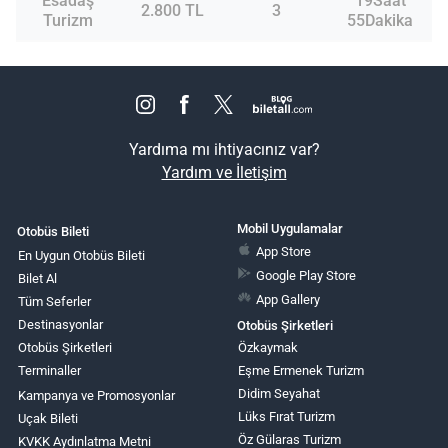
Esadaş
19Saat
2.800 TL
3
Turizm
55Dakika
Yardıma mı ihtiyacınız var?
Yardım ve İletişim
Mobil Uygulamalar
Otobüs Bileti
App Store
En Uygun Otobüs Bileti
Google Play Store
Bilet Al
App Gallery
Tüm Seferler
Destinasyonlar
Otobüs Şirketleri
Otobüs Şirketleri
Özkaymak
Terminaller
Eşme Ermenek Turizm
Didim Seyahat
Kampanya ve Promosyonlar
Lüks Fırat Turizm
Uçak Bileti
Öz Gülaras Turizm
KVKK Aydınlatma Metni