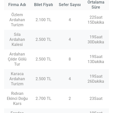
Ortalama
Firma Adı
Bilet Fiyatı
Sefer Sayısı
Süre
Özlem
22Saat
Ardahan
2.100 TL
4
15Dakika
Turizm
Sıla
19Saat
Ardahan
2.500 TL
4
30Dakika
Kalesi
Ardahan
19Saat
Çıldır Gölü
2.500 TL
8
13Dakika
Tur
Karaca
19Saat
Ardahan
2.500 TL
4
26Dakika
Turizm
Rıdvan
Ekinci Doğu
2.700 TL
2
23Saat
Kars