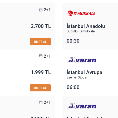
2+1
2.700 TL
İstanbul Anadolu
Dudullu Pamukkale
00:30
BİLET AL
2+1
1.999 TL
İstanbul Avrupa
Esenler Otogarı
06:00
BİLET AL
2+1