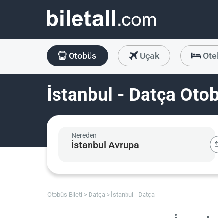
Otobüs
Uçak
Ote
İstanbul - Datça Otob
Nereden
Otobüs Bileti
Datça
İstanbul - Datça