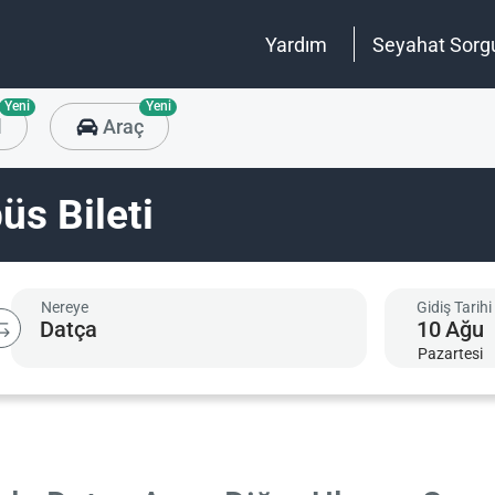
Yardım
Seyahat Sorg
Yeni
Yeni
l
Araç
üs Bileti
Nereye
Gidiş Tarihi
10
Ağu
Pazartesi