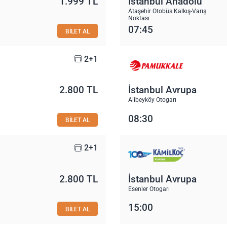
1.999 TL
İstanbul Anadolu
Ataşehir Otobüs Kalkış-Varış
Noktası
07:45
BİLET AL
2+1
2.800 TL
İstanbul Avrupa
Alibeyköy Otogarı
08:30
BİLET AL
2+1
2.800 TL
İstanbul Avrupa
Esenler Otogarı
15:00
BİLET AL