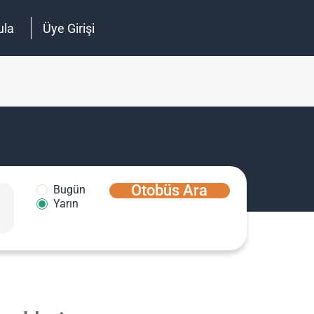
ula
Üye Girişi
Otobüs Ara
Bugün
Yarın