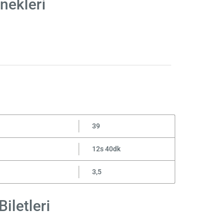
nekleri
39
12s 40dk
3,5
iletleri