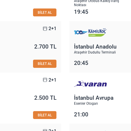
Ataşehir Otobüs Kalkış-Varış
Noktası
19:45
BİLET AL
2+1
2.700 TL
İstanbul Anadolu
Ataşehir Dudullu Terminali
20:45
BİLET AL
2+1
2.500 TL
İstanbul Avrupa
Esenler Otogarı
21:00
BİLET AL