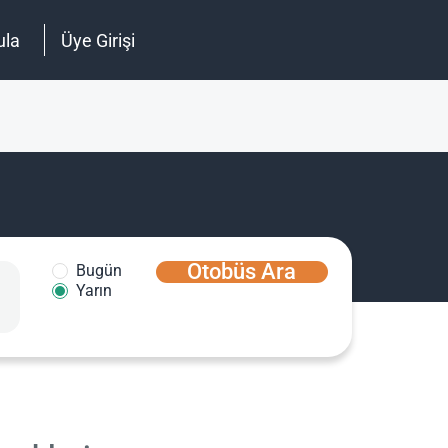
ula
Üye Girişi
Otobüs Ara
Bugün
Yarın