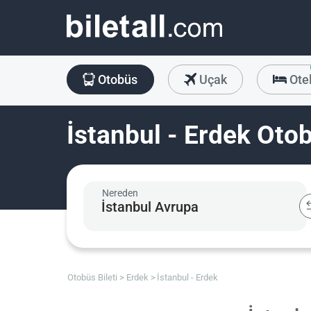
Otobüs
Uçak
Ote
İstanbul - Erdek Otob
Nereden
Otobüs Bileti
Erdek
İstanbul - Erdek