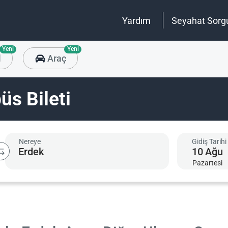
Yardım
Seyahat Sorg
Yeni
Yeni
l
Araç
üs Bileti
Nereye
Gidiş Tarihi
10
Ağu
Pazartesi