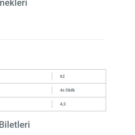
nekleri
62
4s 58dk
4,3
iletleri