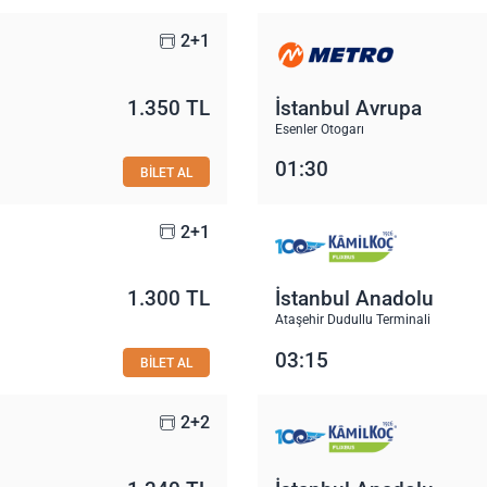
2+1
1.350 TL
İstanbul Avrupa
Esenler Otogarı
01:30
BİLET AL
2+1
1.300 TL
İstanbul Anadolu
Ataşehir Dudullu Terminali
03:15
BİLET AL
2+2