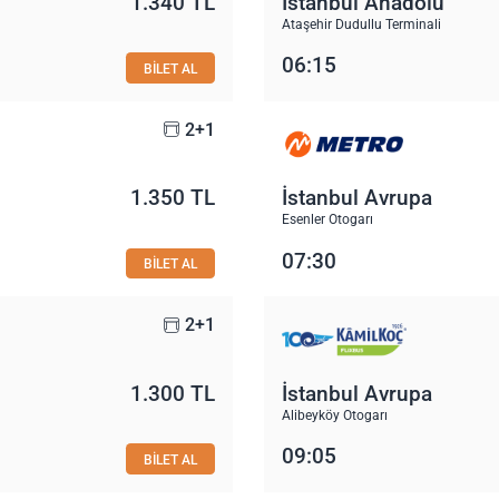
1.340 TL
İstanbul Anadolu
Ataşehir Dudullu Terminali
06:15
BİLET AL
2+1
1.350 TL
İstanbul Avrupa
Esenler Otogarı
07:30
BİLET AL
2+1
1.300 TL
İstanbul Avrupa
Alibeyköy Otogarı
09:05
BİLET AL