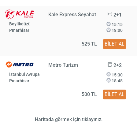
Kale Express Seyahat
2+1
Beylikdüzü
15:15
Pınarhisar
18:00
525 TL
BİLET AL
Metro Turizm
2+2
İstanbul Avrupa
15:30
Pınarhisar
18:45
500 TL
BİLET AL
Haritada görmek için tıklayınız.