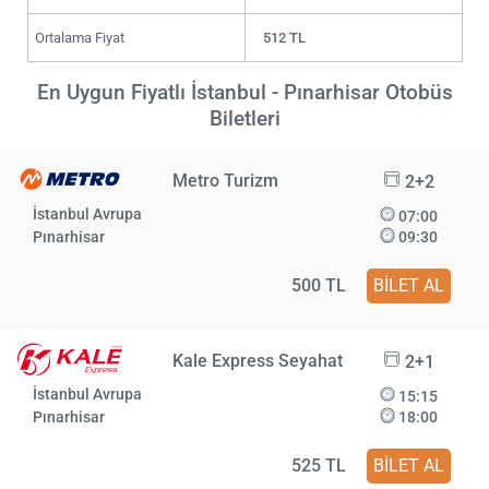
Ortalama Fiyat
512 TL
En Uygun Fiyatlı İstanbul - Pınarhisar Otobüs
Biletleri
Metro Turizm
2+2
İstanbul Avrupa
07:00
Pınarhisar
09:30
500 TL
BİLET AL
Kale Express Seyahat
2+1
İstanbul Avrupa
15:15
Pınarhisar
18:00
525 TL
BİLET AL