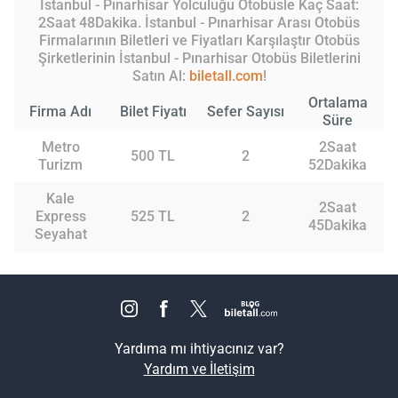
İstanbul - Pınarhisar Yolculuğu Otobüsle Kaç Saat:
2Saat 48Dakika. İstanbul - Pınarhisar Arası Otobüs
Firmalarının Biletleri ve Fiyatları Karşılaştır Otobüs
Şirketlerinin İstanbul - Pınarhisar Otobüs Biletlerini
Satın Al:
biletall.com
!
Ortalama
Firma Adı
Bilet Fiyatı
Sefer Sayısı
Süre
Metro
2Saat
500 TL
2
Turizm
52Dakika
Kale
2Saat
Express
525 TL
2
45Dakika
Seyahat
Yardıma mı ihtiyacınız var?
Yardım ve İletişim