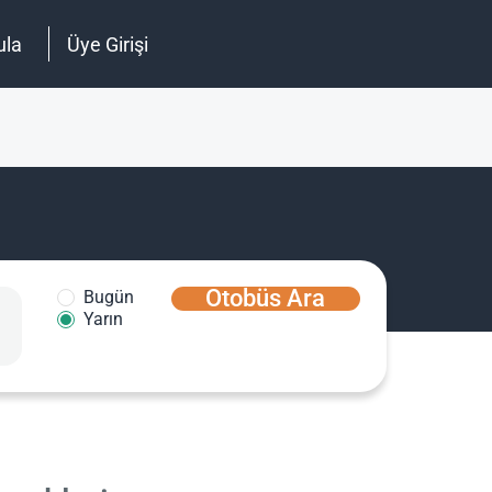
ula
Üye Girişi
Otobüs Ara
Bugün
Yarın