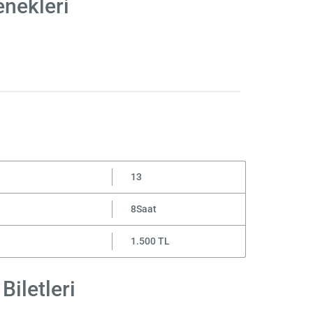
enekleri
13
8Saat
1.500 TL
Biletleri