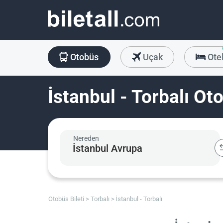
Otobüs
Uçak
Ote
İstanbul - Torbalı Oto
Nereden
Otobüs Bileti
Torbalı
İstanbul - Torbalı