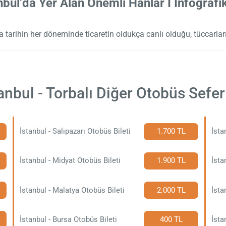
nbul’da Yer Alan Önemli Hanlar I İnfografi
 tarihin her döneminde ticaretin oldukça canlı olduğu, tüccarları
anbul - Torbalı Diğer Otobüs Sefer
İstanbul - Salıpazarı Otobüs Bileti
1.700 TL
İsta
İstanbul - Midyat Otobüs Bileti
1.900 TL
İsta
İstanbul - Malatya Otobüs Bileti
2.000 TL
İsta
İstanbul - Bursa Otobüs Bileti
400 TL
İsta