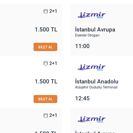
2+1
1.500 TL
İstanbul Avrupa
Esenler Otogarı
11:00
BİLET AL
2+1
1.500 TL
İstanbul Anadolu
Ataşehir Dudullu Terminali
12:45
BİLET AL
2+1