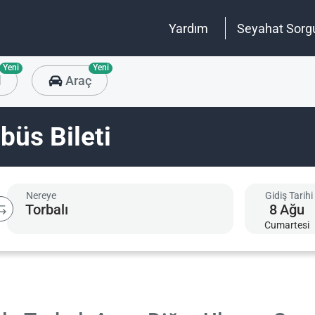
Yardım
Seyahat Sorg
Yeni
Yeni
l
Araç
büs Bileti
Nereye
Gidiş Tarihi
8
Ağu
Cumartesi