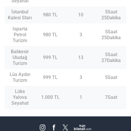
Seyahat
İstanbul
5Saat
980 TL
10
Kalesi Starı
25Dakika
Isparta
5Saat
Petrol
980 TL
3
25Dakika
Turizm
Balıkesir
5Saat
Uludağ
999 TL
13
27Dakika
Turizm
Lüx Aydın
999 TL
3
5Saat
Turizm
Lüks
Yalova
1.000 TL
1
7Saat
Seyahat