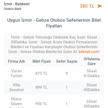
İzmir - Balıkesir
380 TL
Otobüs Bileti
Uygun İzmir - Gebze Otobüs Seferlerinin Bilet
Fiyatları
İzmir - Gebze Yolculuğu Otobüsle Kaç Saat: 5Saat
20Dakika. İzmir - Gebze Arası Otobüs Firmalarının
Biletleri ve Fiyatları Karşılaştır Otobüs Şirketlerinin
İzmir - Gebze Otobüs Biletlerini Satın Al:
biletall.com
!
Ortalama
Firma Adı
Bilet Fiyatı
Sefer Sayısı
Süre
Varan
5Saat
875 TL
9
Turizm
41Dakika
Villa
5Saat
899 TL
1
Seyahat
45Dakika
Düzce
6Saat
Güven
950 TL
1
30Dakika