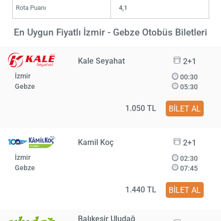
Rota Puanı
4,1
En Uygun Fiyatlı İzmir - Gebze Otobüs Biletleri
Kale Seyahat
2+1
İzmir
00:30
Gebze
05:30
1.050 TL
BİLET AL
Kamil Koç
2+1
İzmir
02:30
Gebze
07:45
1.440 TL
BİLET AL
Balıkesir Uludağ