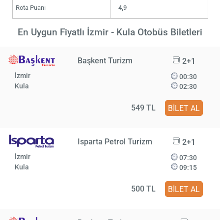
Rota Puanı
4,9
En Uygun Fiyatlı İzmir - Kula Otobüs Biletleri
Başkent Turizm
2+1
İzmir
00:30
Kula
02:30
549 TL
BİLET AL
Isparta Petrol Turizm
2+1
İzmir
07:30
Kula
09:15
500 TL
BİLET AL