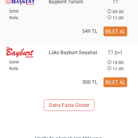
Başkent Turizm
İzmir
09:30
Kula
11:30
549 TL
BİLET AL
Lüks Bayburt Seyahat
2+1
İzmir
10:00
Kula
11:45
500 TL
BİLET AL
Daha Fazla Göster