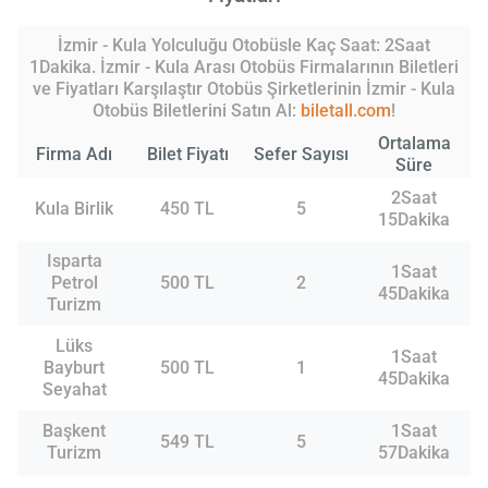
İzmir - Kula Yolculuğu Otobüsle Kaç Saat: 2Saat
1Dakika. İzmir - Kula Arası Otobüs Firmalarının Biletleri
ve Fiyatları Karşılaştır Otobüs Şirketlerinin İzmir - Kula
Otobüs Biletlerini Satın Al:
biletall.com
!
Ortalama
Firma Adı
Bilet Fiyatı
Sefer Sayısı
Süre
2Saat
Kula Birlik
450 TL
5
15Dakika
Isparta
1Saat
Petrol
500 TL
2
45Dakika
Turizm
Lüks
1Saat
Bayburt
500 TL
1
45Dakika
Seyahat
Başkent
1Saat
549 TL
5
Turizm
57Dakika