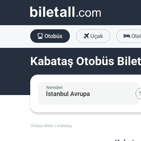
Otobüs
Uçak
Ote
Kabataş Otobüs Bilet
Nereden
Otobüs Bileti
Kabataş