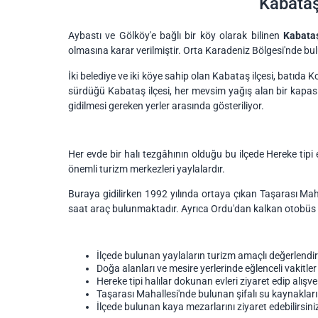
Kabataş
Aybastı ve Gölköy'e bağlı bir köy olarak bilinen
Kabata
olmasına karar verilmiştir. Orta Karadeniz Bölgesi'nde 
İki belediye ve iki köye sahip olan Kabataş ilçesi, batıda 
sürdüğü Kabataş ilçesi, her mevsim yağış alan bir kapasit
gidilmesi gereken yerler arasında gösteriliyor.
Her evde bir halı tezgâhının olduğu bu ilçede Hereke tipi
önemli turizm merkezleri yaylalardır.
Buraya gidilirken 1992 yılında ortaya çıkan Taşarası Mah
saat araç bulunmaktadır. Ayrıca Ordu'dan kalkan otobüs fi
İlçede bulunan yaylaların turizm amaçlı değerlendiri
Doğa alanları ve mesire yerlerinde eğlenceli vakitler
Hereke tipi halılar dokunan evleri ziyaret edip alışv
Taşarası Mahallesi'nde bulunan şifalı su kaynakları
İlçede bulunan kaya mezarlarını ziyaret edebilirsini