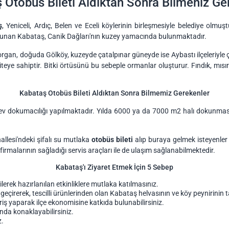
 Otobüs Bileti Aldıktan Sonra Bilmeniz Ge
ş
, Yeniceli, Ardıç, Belen ve Eceli köylerinin birleşmesiyle belediye olm
bulunan Kabataş, Canik Dağları'nın kuzey yamacında bulunmaktadır.
Korgan, doğuda Gölköy, kuzeyde çatalpınar güneyde ise Aybastı ilçeleriyle ç
eye sahiptir. Bitki örtüsünü bu sebeple ormanlar oluşturur. Fındık, mısır
Kabataş Otobüs Bileti Aldıktan Sonra Bilmemiz Gerekenler
 ev dokumacılığı yapılmaktadır. Yılda 6000 ya da 7000 m2 halı dokunması 
allesi'ndeki şifalı su mutlaka
otobüs bileti
alıp buraya gelmek isteyenler 
rmalarının sağladığı servis araçları ile de ulaşım sağlanabilmektedir.
Kabataş'ı Ziyaret Etmek İçin 5 Sebep
lerek hazırlanılan etkinliklere mutlaka katılmasınız.
 geçirerek, tescilli ürünlerinden olan Kabataş helvasının ve köy peynirinin t
eriş yaparak ilçe ekonomisine katkıda bulunabilirsiniz.
nda konaklayabilirsiniz.
z.