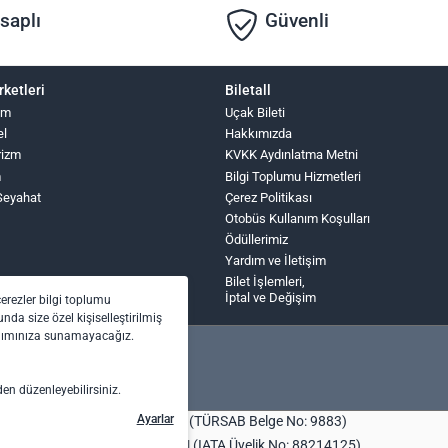
saplı
Güvenli
rketleri
Biletall
zm
Uçak Bileti
el
Hakkımızda
rizm
KVKK Aydınlatma Metni
m
Bilgi Toplumu Hizmetleri
Seyahat
Çerez Politikası
Otobüs Kullanım Koşulları
Ödüllerimiz
Yardım ve İletişim
Bilet İşlemleri,
İptal ve Değişim
çerezler bilgi toplumu
nda size özel kişiselleştirilmiş
anımınıza sunamayacağız.
den düzenleyebilirsiniz.
Ayarlar
bilet.com Turizm Seyahat Acentası (TÜRSAB Belge No: 9883)
centası (TÜRSAB Belge No: 4443) | (IATA Üyelik No: 88214125)