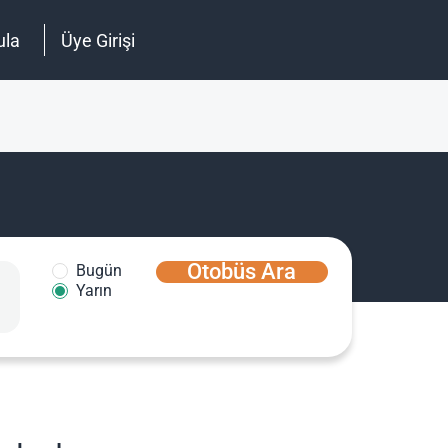
ula
Üye Girişi
Otobüs Ara
Bugün
Yarın