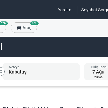
Yardım
Seyahat Sorg
Yeni
Yeni
l
Araç
i
Nereye
Gidiş Tarihi
7
Ağu
Cuma