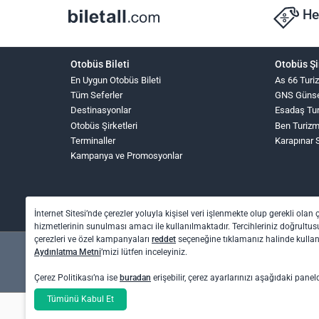
He
Otobüs Bileti
Otobüs Şi
En Uygun Otobüs Bileti
As 66 Turi
Tüm Seferler
GNS Güns
Destinasyonlar
Esadaş Tu
Otobüs Şirketleri
Ben Turiz
Terminaller
Karapınar 
Kampanya ve Promosyonlar
İnternet Sitesi’nde çerezler yoluyla kişisel veri işlenmekte olup gerekli olan 
hizmetlerinin sunulması amacı ile kullanılmaktadır. Tercihleriniz doğrultusu
çerezleri ve özel kampanyaları
reddet
seçeneğine tıklamanız halinde kull
Aydınlatma Metni
’mizi lütfen inceleyiniz.
Çerez Politikası’na ise
buradan
erişebilir, çerez ayarlarınızı aşağıdaki panel
Tümünü Kabul Et
Otel rezervasyon ve otobüs bileti işlemleri için: O
Uçak bileti işlemleri için: Biletall Turizm Seyahat A