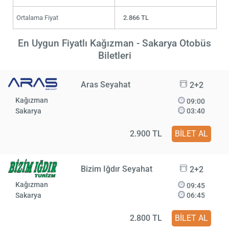
Ortalama Fiyat
2.866 TL
En Uygun Fiyatlı Kağızman - Sakarya Otobüs
Biletleri
Aras Seyahat
2+2
Kağızman
09:00
Sakarya
03:40
2.900 TL
BİLET AL
Bizim Iğdır Seyahat
2+2
Kağızman
09:45
Sakarya
06:45
2.800 TL
BİLET AL