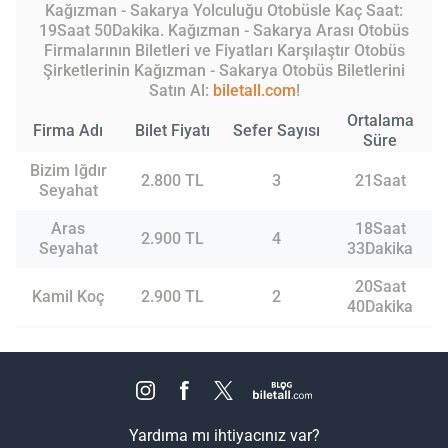
Kağızman - Sakarya Yolculuğu Otobüsle Kaç Saat:
19Saat 50Dakika. Kağızman - Sakarya Arası Otobüs
Firmalarının Biletleri ve Fiyatları Karşılaştır Otobüs
Şirketlerinin Kağızman - Sakarya Otobüs Biletlerini
Satın Al:
biletall.com
!
Ortalama
Firma Adı
Bilet Fiyatı
Sefer Sayısı
Süre
Bizim Iğdır
2.800 TL
3
21Saat
Seyahat
Aras
18Saat
2.900 TL
4
Seyahat
33Dakika
20Saat
Kamil Koç
2.900 TL
2
40Dakika
Yardıma mı ihtiyacınız var?