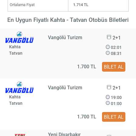
Ortalama Fiyat
1.714 TL
En Uygun Fiyatlı Kahta - Tatvan Otobüs Biletleri
Vangölü Turizm
2+1
Kahta
02:01
Tatvan
08:31
1.700 TL
BİLET AL
Vangölü Turizm
2+1
Kahta
19:00
Tatvan
01:00
1.700 TL
BİLET AL
Yeni Diyarbakır