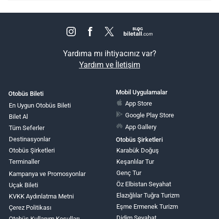
Yardıma mı ihtiyacınız var?
Yardım ve İletişim
Mobil Uygulamalar
Otobüs Bileti
App Store
En Uygun Otobüs Bileti
Google Play Store
Bilet Al
App Gallery
Tüm Seferler
Destinasyonlar
Otobüs Şirketleri
Otobüs Şirketleri
Karabük Doğuş
Terminaller
Keşanlılar Tur
Genç Tur
Kampanya ve Promosyonlar
Öz Elbistan Seyahat
Uçak Bileti
Elazığlılar Tuğra Turizm
KVKK Aydınlatma Metni
Eşme Ermenek Turizm
Çerez Politikası
Didim Seyahat
Otobüs Kullanım Koşulları