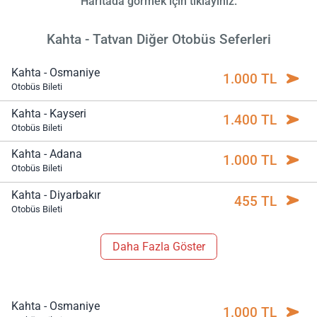
Haritada görmek için tıklayınız.
Kahta - Tatvan Diğer Otobüs Seferleri
Kahta - Osmaniye
1.000 TL
Otobüs Bileti
Kahta - Kayseri
1.400 TL
Otobüs Bileti
Kahta - Adana
1.000 TL
Otobüs Bileti
Kahta - Diyarbakır
455 TL
Otobüs Bileti
Daha Fazla Göster
Kahta - Osmaniye
1.000 TL