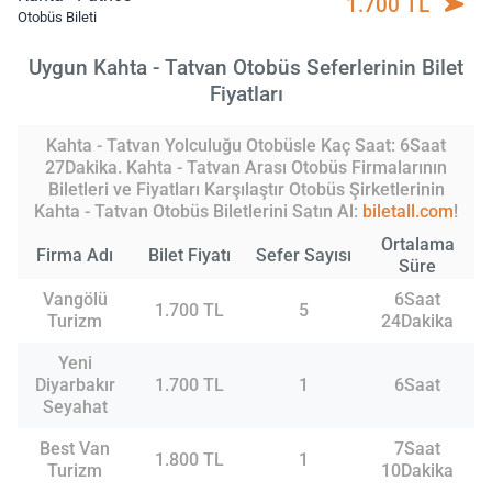
1.700 TL
Otobüs Bileti
Uygun Kahta - Tatvan Otobüs Seferlerinin Bilet
Fiyatları
Kahta - Tatvan Yolculuğu Otobüsle Kaç Saat: 6Saat
27Dakika. Kahta - Tatvan Arası Otobüs Firmalarının
Biletleri ve Fiyatları Karşılaştır Otobüs Şirketlerinin
Kahta - Tatvan Otobüs Biletlerini Satın Al:
biletall.com
!
Ortalama
Firma Adı
Bilet Fiyatı
Sefer Sayısı
Süre
Vangölü
6Saat
1.700 TL
5
Turizm
24Dakika
Yeni
Diyarbakır
1.700 TL
1
6Saat
Seyahat
Best Van
7Saat
1.800 TL
1
Turizm
10Dakika