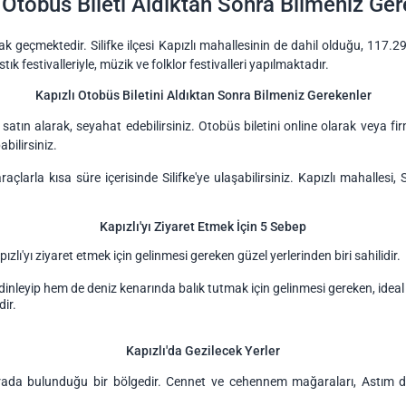
 Otobüs Bileti Aldıktan Sonra Bilmeniz Ge
arak geçmektedir. Silifke ilçesi Kapızlı mahallesinin de dahil olduğu, 117.29
tık festivalleriyle, müzik ve folklor festivalleri yapılmaktadır.
Kapızlı Otobüs Biletini Aldıktan Sonra Bilmeniz Gerekenler
satın alarak, seyahat edebilirsiniz. Otobüs biletini online olarak veya f
bilirsiniz.
açlarla kısa süre içerisinde Silifke'ye ulaşabilirsiniz. Kapızlı mahallesi,
Kapızlı'yı Ziyaret Etmek İçin 5 Sebep
pızlı'yı ziyaret etmek için gelinmesi gereken güzel yerlerinden biri sahilidir.
inleyip hem de deniz kenarında balık tutmak için gelinmesi gereken, ideal y
dir.
Kapızlı'da Gezilecek Yerler
bir arada bulunduğu bir bölgedir. Cennet ve cehennem mağaraları, Astım 