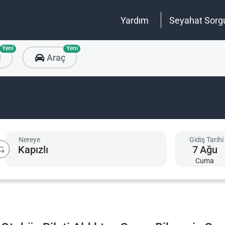
Yardım
Seyahat Sorg
Yeni
Yeni
l
Araç
Nereye
Gidiş Tarihi
7
Ağu
Cuma