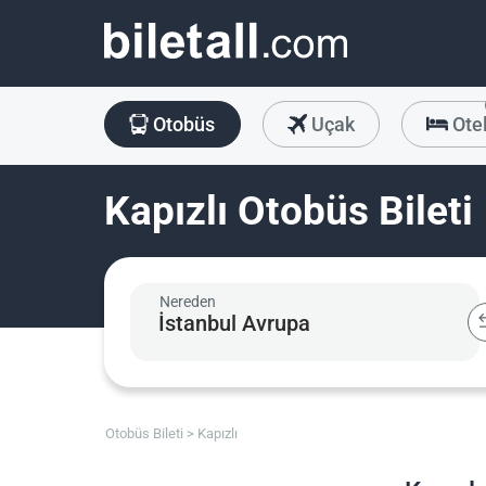
Otobüs
Uçak
Ote
Kapızlı Otobüs Bileti
Nereden
Otobüs Bileti
Kapızlı