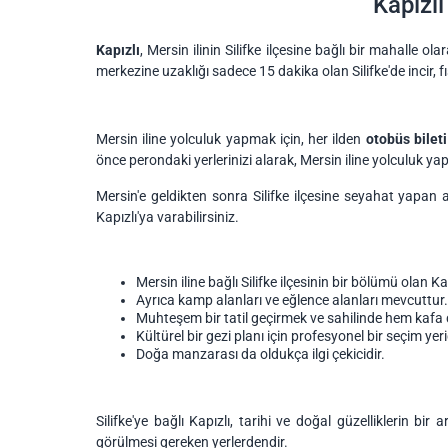
Kapızlı
Kapızlı
, Mersin ilinin Silifke ilçesine bağlı bir mahalle ol
merkezine uzaklığı sadece 15 dakika olan Silifke'de incir, fıs
Mersin iline yolculuk yapmak için, her ilden
otobüs bileti
önce perondaki yerlerinizi alarak, Mersin iline yolculuk yapa
Mersin'e geldikten sonra Silifke ilçesine seyahat yapan ar
Kapızlı'ya varabilirsiniz.
Mersin iline bağlı Silifke ilçesinin bir bölümü olan Ka
Ayrıca kamp alanları ve eğlence alanları mevcuttur.
Muhteşem bir tatil geçirmek ve sahilinde hem kafa d
Kültürel bir gezi planı için profesyonel bir seçim yeri
Doğa manzarası da oldukça ilgi çekicidir.
Silifke'ye bağlı Kapızlı, tarihi ve doğal güzelliklerin 
görülmesi gereken yerlerdendir.