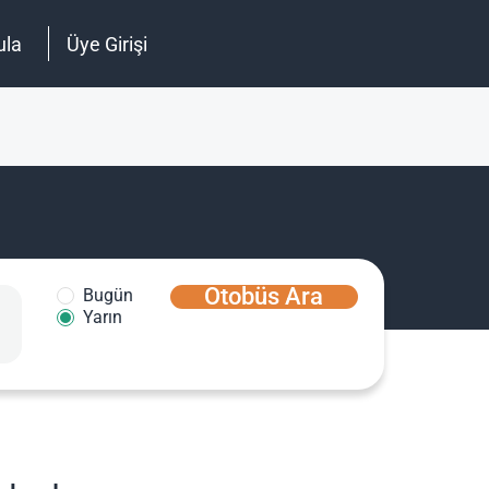
ula
Üye Girişi
Otobüs Ara
Bugün
Yarın