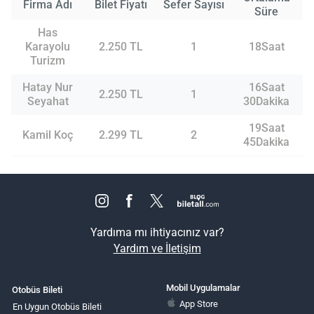
Firma Adı
Bilet Fiyatı
Sefer Sayısı
Süre
Has
Karayolu
2.250 TL
1
18Saat
Turizm
Hatay Nur
16Saat
2.250 TL
1
Seyahat
30Dakika
19Saat
Kamil Koç
2.299 TL
2
45Dakika
Yardıma mı ihtiyacınız var?
Yardım ve İletişim
Mobil Uygulamalar
Otobüs Bileti
App Store
En Uygun Otobüs Bileti