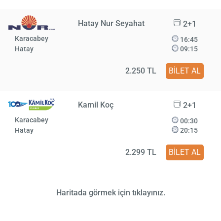
Hatay Nur Seyahat
2+1
Karacabey
16:45
Hatay
09:15
2.250 TL
BİLET AL
Kamil Koç
2+1
Karacabey
00:30
Hatay
20:15
2.299 TL
BİLET AL
Haritada görmek için tıklayınız.