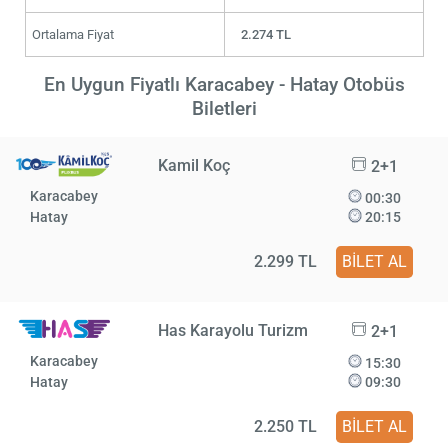
Ortalama Fiyat
2.274 TL
En Uygun Fiyatlı Karacabey - Hatay Otobüs
Biletleri
Kamil Koç
2+1
Karacabey
00:30
Hatay
20:15
2.299 TL
BİLET AL
Has Karayolu Turizm
2+1
Karacabey
15:30
Hatay
09:30
2.250 TL
BİLET AL