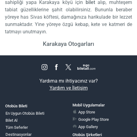
sahipliği yapa Karakaya köyü için
bilet
alıp, muhteşem
tabiat güzelliklerine şahit olabilirsiniz. Bununla beraber
yöreye has Sivas köftesi, damağınıza harikulade bir lezzet
sunmaktadır. Yine yöreye özgü kebap, kete ve katmeri de
tatmayı unutmayın.
Karakaya Otogarları
Yardıma mı ihtiyacınız var?
Yardım ve İletişim
Mobil Uygulamalar
Otobüs Bileti
App Store
En Uygun Otobüs Bileti
Google Play Store
Bilet Al
App Gallery
Tüm Seferler
Destinasyonlar
Otobüs Şirketleri