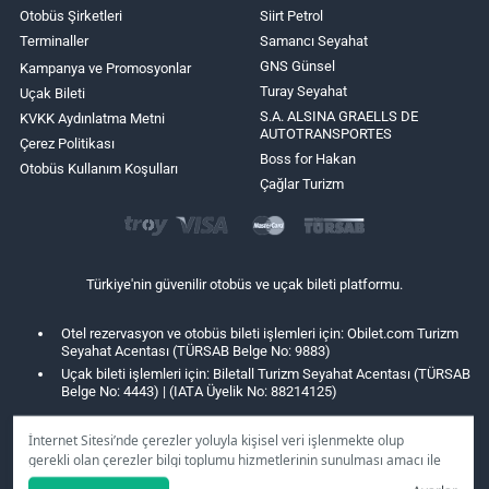
Otobüs Şirketleri
Siirt Petrol
Terminaller
Samancı Seyahat
GNS Günsel
Kampanya ve Promosyonlar
Turay Seyahat
Uçak Bileti
S.A. ALSINA GRAELLS DE
KVKK Aydınlatma Metni
AUTOTRANSPORTES
Çerez Politikası
Boss for Hakan
Otobüs Kullanım Koşulları
Çağlar Turizm
Türkiye'nin güvenilir otobüs ve uçak bileti platformu.
Otel rezervasyon ve otobüs bileti işlemleri için: Obilet.com Turizm
Seyahat Acentası (TÜRSAB Belge No: 9883)
Uçak bileti işlemleri için: Biletall Turizm Seyahat Acentası (TÜRSAB
Belge No: 4443) | (IATA Üyelik No: 88214125)
İnternet Sitesi’nde çerezler yoluyla kişisel veri işlenmekte olup
gerekli olan çerezler bilgi toplumu hizmetlerinin sunulması amacı ile
kullanılmaktadır. Tercihleriniz doğrultusunda size özel