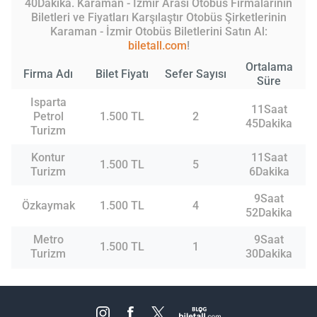
40Dakika. Karaman - İzmir Arası Otobüs Firmalarının
Biletleri ve Fiyatları Karşılaştır Otobüs Şirketlerinin
Karaman - İzmir Otobüs Biletlerini Satın Al:
biletall.com
!
Ortalama
Firma Adı
Bilet Fiyatı
Sefer Sayısı
Süre
Isparta
11Saat
Petrol
1.500 TL
2
45Dakika
Turizm
Kontur
11Saat
1.500 TL
5
Turizm
6Dakika
9Saat
Özkaymak
1.500 TL
4
52Dakika
Metro
9Saat
1.500 TL
1
Turizm
30Dakika