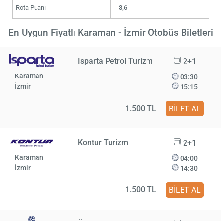
Rota Puanı
3,6
En Uygun Fiyatlı Karaman - İzmir Otobüs Biletleri
Isparta Petrol Turizm
2+1
Karaman
03:30
İzmir
15:15
1.500 TL
BİLET AL
Kontur Turizm
2+1
Karaman
04:00
İzmir
14:30
1.500 TL
BİLET AL