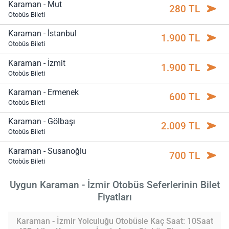
Karaman - Mut
280 TL
Otobüs Bileti
Karaman - İstanbul
1.900 TL
Otobüs Bileti
Karaman - İzmit
1.900 TL
Otobüs Bileti
Karaman - Ermenek
600 TL
Otobüs Bileti
Karaman - Gölbaşı
2.009 TL
Otobüs Bileti
Karaman - Susanoğlu
700 TL
Otobüs Bileti
Uygun Karaman - İzmir Otobüs Seferlerinin Bilet
Fiyatları
Karaman - İzmir Yolculuğu Otobüsle Kaç Saat: 10Saat