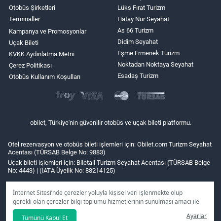
Otobüs Şirketleri
Lüks Fırat Turizm
Terminaller
Hatay Nur Seyahat
As 66 Turizm
Kampanya ve Promosyonlar
Didim Seyahat
Uçak Bileti
Eşme Ermenek Turizm
KVKK Aydınlatma Metni
Noktadan Noktaya Seyahat
Çerez Politikası
Esadaş Turizm
Otobüs Kullanım Koşulları
obilet, Türkiye'nin güvenilir otobüs ve uçak bileti platformu.
Otel rezervasyon ve otobüs bileti işlemleri için: Obilet.com Turizm Seyahat
Acentası (TÜRSAB Belge No: 9883)
Uçak bileti işlemleri için: Biletall Turizm Seyahat Acentası (TÜRSAB Belge
No: 4443) | (IATA Üyelik No: 88214125)
İnternet Sitesi’nde çerezler yoluyla kişisel veri işlenmekte olup
gerekli olan çerezler bilgi toplumu hizmetlerinin sunulması amacı ile
kullanılmaktadır. Tercihleriniz doğrultusunda size özel
Ayarlar
Tümünü Kabul Et
kişiselleştirilmiş çerezleri ve özel kampanyaları
reddet
seçeneğine