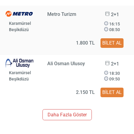
Metro Turizm
2+1
Karamürsel
16:15
Beşikdüzü
08:50
1.800 TL
BİLET AL
Ali Osman Ulusoy
2+1
Karamürsel
18:30
Beşikdüzü
09:50
2.150 TL
BİLET AL
Daha Fazla Göster