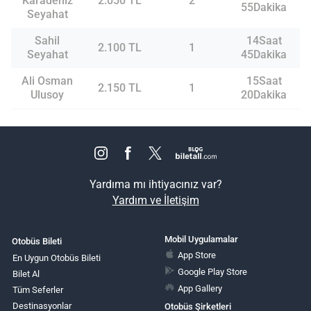
Karadeniz
2.050 TL
2
55Dakika
Seyahat
Sahil
14Saat
2.100 TL
1
Seyahat
45Dakika
Ali Osman
15Saat
2.150 TL
1
Ulusoy
20Dakika
Yardıma mı ihtiyacınız var?
Yardım ve İletişim
Mobil Uygulamalar
Otobüs Bileti
App Store
En Uygun Otobüs Bileti
Google Play Store
Bilet Al
App Gallery
Tüm Seferler
Destinasyonlar
Otobüs Şirketleri