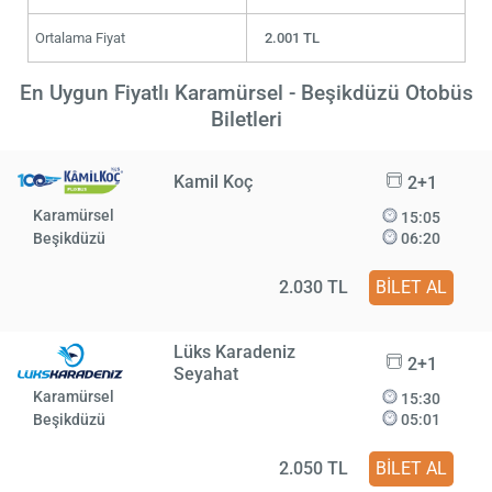
Ortalama Fiyat
2.001 TL
En Uygun Fiyatlı Karamürsel - Beşikdüzü Otobüs
Biletleri
Kamil Koç
2+1
Karamürsel
15:05
Beşikdüzü
06:20
2.030 TL
BİLET AL
Lüks Karadeniz
2+1
Seyahat
Karamürsel
15:30
Beşikdüzü
05:01
2.050 TL
BİLET AL