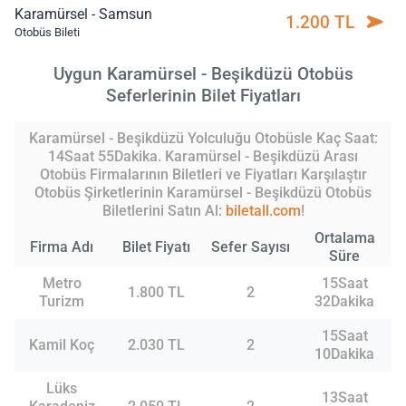
Karamürsel - Samsun
1.200 TL
Otobüs Bileti
Uygun Karamürsel - Beşikdüzü Otobüs
Seferlerinin Bilet Fiyatları
Karamürsel - Beşikdüzü Yolculuğu Otobüsle Kaç Saat:
14Saat 55Dakika. Karamürsel - Beşikdüzü Arası
Otobüs Firmalarının Biletleri ve Fiyatları Karşılaştır
Otobüs Şirketlerinin Karamürsel - Beşikdüzü Otobüs
Biletlerini Satın Al:
biletall.com
!
Ortalama
Firma Adı
Bilet Fiyatı
Sefer Sayısı
Süre
Metro
15Saat
1.800 TL
2
Turizm
32Dakika
15Saat
Kamil Koç
2.030 TL
2
10Dakika
Lüks
13Saat