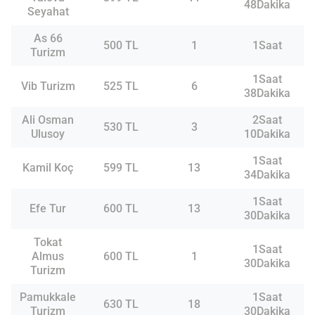
48Dakika
Seyahat
As 66
500 TL
1
1Saat
Turizm
1Saat
Vib Turizm
525 TL
6
38Dakika
Ali Osman
2Saat
530 TL
3
Ulusoy
10Dakika
1Saat
Kamil Koç
599 TL
13
34Dakika
1Saat
Efe Tur
600 TL
13
30Dakika
Tokat
1Saat
Almus
600 TL
1
30Dakika
Turizm
Pamukkale
1Saat
630 TL
18
Turizm
30Dakika