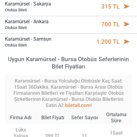
Karamürsel - Sakarya
315 TL
Otobüs Bileti
Karamürsel - Ankara
700 TL
Otobüs Bileti
Karamürsel - Samsun
1.200 TL
Otobüs Bileti
Uygun Karamürsel - Bursa Otobüs Seferlerinin
Bilet Fiyatları
Karamürsel - Bursa Yolculuğu Otobüsle Kaç Saat:
1Saat 36Dakika. Karamürsel - Bursa Arası Otobüs
Firmalarının Biletleri ve Fiyatları Karşılaştır Otobüs
Şirketlerinin Karamürsel - Bursa Otobüs Biletlerini
Satın Al:
biletall.com
!
Ortalama
Firma Adı
Bilet Fiyatı
Sefer Sayısı
Süre
Lüks
1Saat
Yalova
399 TL
11