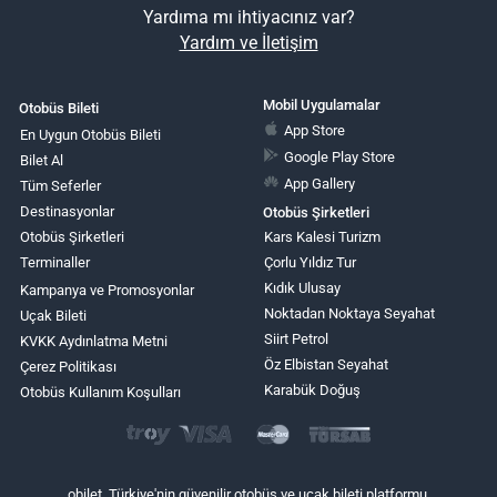
Yardıma mı ihtiyacınız var?
Yardım ve İletişim
Mobil Uygulamalar
Otobüs Bileti
App Store
En Uygun Otobüs Bileti
Google Play Store
Bilet Al
App Gallery
Tüm Seferler
Destinasyonlar
Otobüs Şirketleri
Otobüs Şirketleri
Kars Kalesi Turizm
Terminaller
Çorlu Yıldız Tur
Kıdık Ulusay
Kampanya ve Promosyonlar
Noktadan Noktaya Seyahat
Uçak Bileti
Siirt Petrol
KVKK Aydınlatma Metni
Öz Elbistan Seyahat
Çerez Politikası
Karabük Doğuş
Otobüs Kullanım Koşulları
obilet, Türkiye'nin güvenilir otobüs ve uçak bileti platformu.