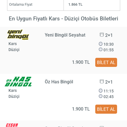
Ortalama Fiyat
1.866 TL
En Uygun Fiyatlı Kars - Düziçi Otobüs Biletleri
Yeni Bingöl Seyahat
2+1
Kars
10:30
Düziçi
01:55
1.900 TL
BİLET AL
Öz Has Bingöl
2+1
Kars
11:15
Düziçi
02:45
1.900 TL
BİLET AL