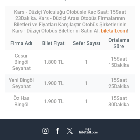
Kars - Düziçi Yolculuğu Otobüsle Kaç Saat: 15Saat
23Dakika. Kars - Düziçi Arası Otobüs Firmalarının
Biletleri ve Fiyatları Karşılaştır Otobüs Şirketlerinin
Kars - Düziçi Otobüs Biletlerini Satın Al:
biletall.com
!
Ortalama
Firma Adı
Bilet Fiyatı
Sefer Sayısı
Süre
Cesur
15Saat
Bingöl
1.800 TL
1
15Dakika
Seyahat
Yeni Bingöl
15Saat
1.900 TL
1
Seyahat
25Dakika
Öz Has
15Saat
1.900 TL
1
Bingöl
30Dakika