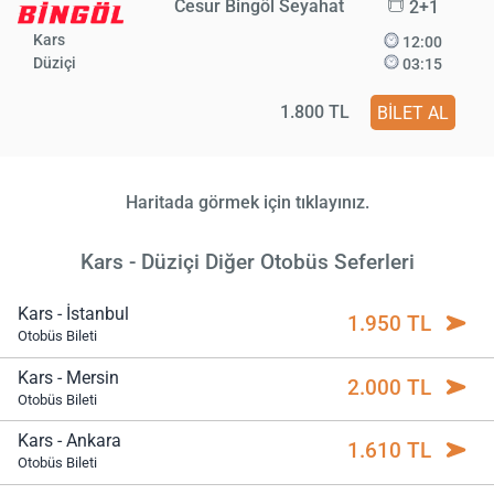
Cesur Bingöl Seyahat
2+1
Kars
12:00
Düziçi
03:15
1.800 TL
BİLET AL
Haritada görmek için tıklayınız.
Kars - Düziçi Diğer Otobüs Seferleri
Kars - İstanbul
1.950 TL
Otobüs Bileti
Kars - Mersin
2.000 TL
Otobüs Bileti
Kars - Ankara
1.610 TL
Otobüs Bileti