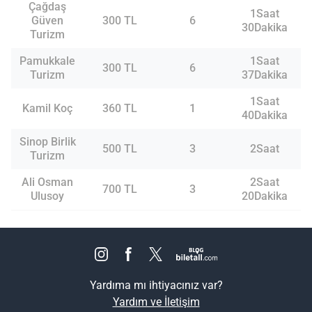
Çağdaş
1Saat
Güven
300 TL
6
30Dakika
Turizm
Pamukkale
1Saat
300 TL
6
Turizm
37Dakika
1Saat
Kamil Koç
360 TL
1
40Dakika
Sinop Birlik
500 TL
3
2Saat
Turizm
Ali Osman
2Saat
700 TL
3
Ulusoy
20Dakika
Yardıma mı ihtiyacınız var?
Yardım ve İletişim