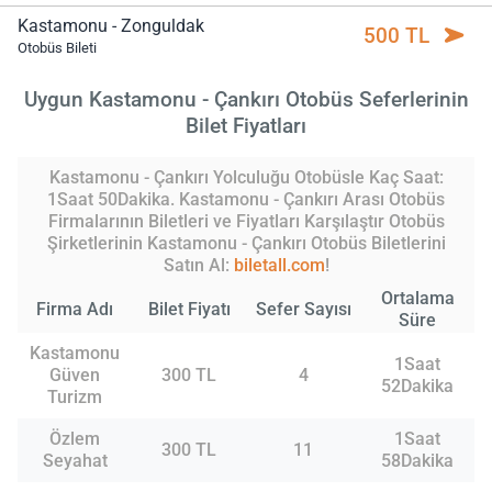
Kastamonu - Zonguldak
500 TL
Otobüs Bileti
Uygun Kastamonu - Çankırı Otobüs Seferlerinin
Bilet Fiyatları
Kastamonu - Çankırı Yolculuğu Otobüsle Kaç Saat:
1Saat 50Dakika. Kastamonu - Çankırı Arası Otobüs
Firmalarının Biletleri ve Fiyatları Karşılaştır Otobüs
Şirketlerinin Kastamonu - Çankırı Otobüs Biletlerini
Satın Al:
biletall.com
!
Ortalama
Firma Adı
Bilet Fiyatı
Sefer Sayısı
Süre
Kastamonu
1Saat
Güven
300 TL
4
52Dakika
Turizm
Özlem
1Saat
300 TL
11
Seyahat
58Dakika