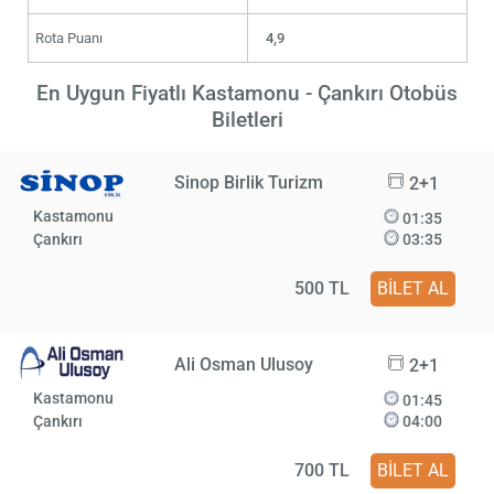
Rota Puanı
4,9
En Uygun Fiyatlı Kastamonu - Çankırı Otobüs
Biletleri
Sinop Birlik Turizm
2+1
Kastamonu
01:35
Çankırı
03:35
500 TL
BİLET AL
Ali Osman Ulusoy
2+1
Kastamonu
01:45
Çankırı
04:00
700 TL
BİLET AL