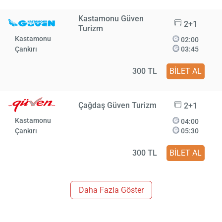
Kastamonu Güven
2+1
Turizm
Kastamonu
02:00
Çankırı
03:45
300 TL
BİLET AL
Çağdaş Güven Turizm
2+1
Kastamonu
04:00
Çankırı
05:30
300 TL
BİLET AL
Daha Fazla Göster