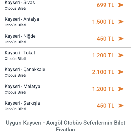
Kayseri - Sivas
699 TL
Otobüs Bileti
Kayseri - Antalya
1.500 TL
Otobüs Bileti
Kayseri - Niğde
450 TL
Otobüs Bileti
Kayseri - Tokat
1.200 TL
Otobüs Bileti
Kayseri - Çanakkale
2.100 TL
Otobüs Bileti
Kayseri - Malatya
1.200 TL
Otobüs Bileti
Kayseri - Şarkışla
450 TL
Otobüs Bileti
Uygun Kayseri - Acıgöl Otobüs Seferlerinin Bilet
Fiyatları