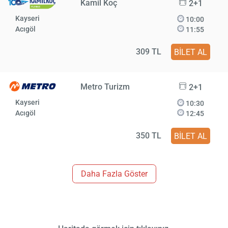
Kamil Koç
2+1
Kayseri
10:00
Acıgöl
11:55
309 TL
BİLET AL
Metro Turizm
2+1
Kayseri
10:30
Acıgöl
12:45
350 TL
BİLET AL
Daha Fazla Göster