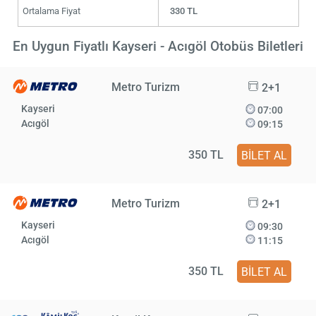
Ortalama Fiyat
330 TL
En Uygun Fiyatlı Kayseri - Acıgöl Otobüs Biletleri
Metro Turizm
2+1
Kayseri
07:00
Acıgöl
09:15
350 TL
BİLET AL
Metro Turizm
2+1
Kayseri
09:30
Acıgöl
11:15
350 TL
BİLET AL