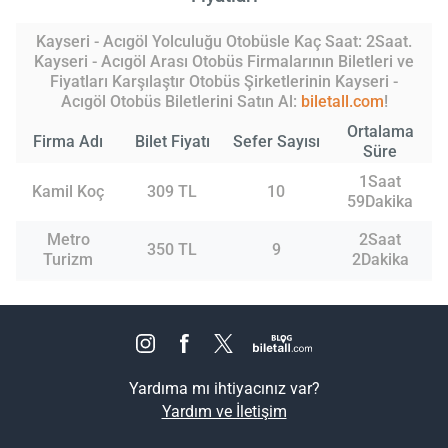
Kayseri - Acıgöl Yolculuğu Otobüsle Kaç Saat: 2Saat.
Kayseri - Acıgöl Arası Otobüs Firmalarının Biletleri ve
Fiyatları Karşılaştır Otobüs Şirketlerinin Kayseri -
Acıgöl Otobüs Biletlerini Satın Al:
biletall.com
!
Ortalama
Firma Adı
Bilet Fiyatı
Sefer Sayısı
Süre
1Saat
Kamil Koç
309 TL
10
59Dakika
Metro
2Saat
350 TL
9
Turizm
2Dakika
Yardıma mı ihtiyacınız var?
Yardım ve İletişim