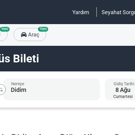
Yardım
Seyahat Sorg
Yeni
Yeni
l
Araç
s Bileti
Nereye
Gidiş Tarihi
8
Ağu
Cumartesi