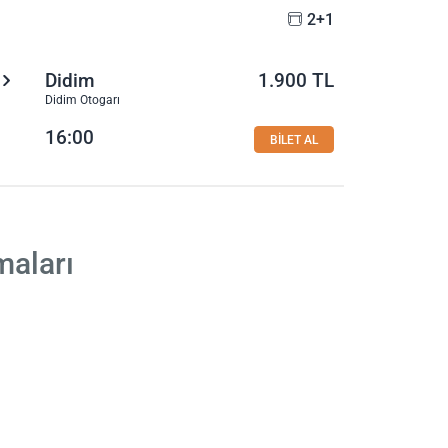
2+1
Didim
1.900 TL
Didim Otogarı
16:00
BİLET AL
maları