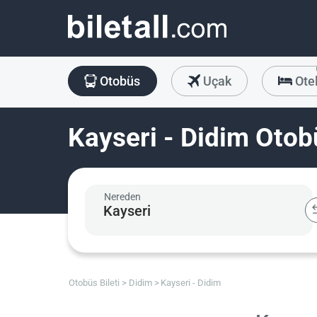
Otobüs
Uçak
Ote
Kayseri - Didim Otobü
Nereden
Otobüs Bileti
Didim
Kayseri - Didim