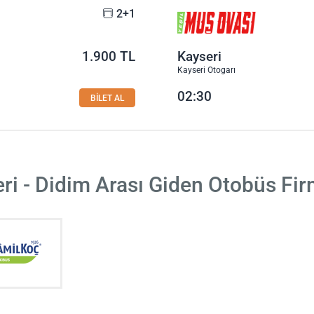
2+1
1.900 TL
Kayseri
Kayseri Otogarı
02:30
BİLET AL
ri - Didim Arası Giden Otobüs Fir