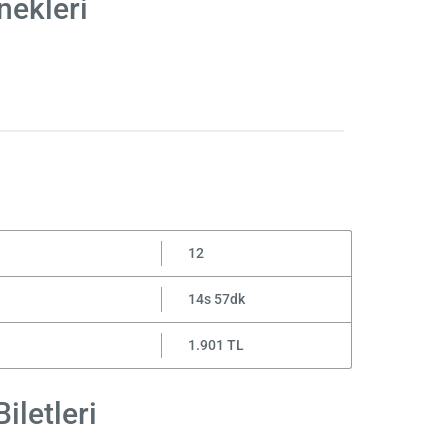
nekleri
12
14s 57dk
1.901 TL
iletleri