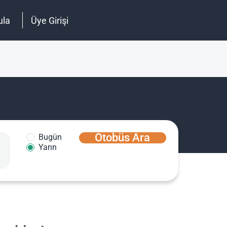
ula
Üye Girişi
Otobüs Ara
Bugün
Yarın