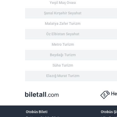
Yeşil Muş Ovası
Şanal Kırşehir Seyahat
Malatya Zafer Turizm
Öz Elbistan Seyahat
Metro Turizm
Beydağı Turizm
Süha Turizm
Elazığ Murat Turizm
He
Otobüs Bileti
Otobüs Şi