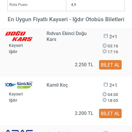
Rota Puanı
4,9
En Uygun Fiyatlı Kayseri - Iğdır Otobüs Biletleri
Rıdvan Ekinci Doğu
2+1
Kars
Kayseri
03:16
Iğdır
17:16
2.250 TL
BİLET AL
Kamil Koç
2+1
Kayseri
04:00
Iğdır
18:05
2.200 TL
BİLET AL