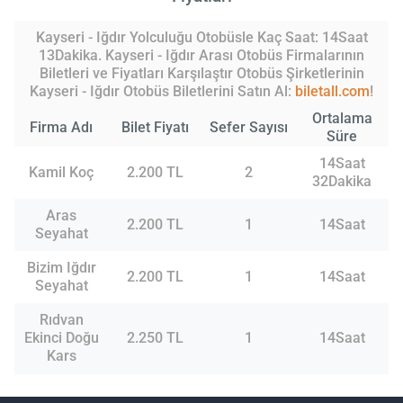
Kayseri - Iğdır Yolculuğu Otobüsle Kaç Saat: 14Saat
13Dakika. Kayseri - Iğdır Arası Otobüs Firmalarının
Biletleri ve Fiyatları Karşılaştır Otobüs Şirketlerinin
Kayseri - Iğdır Otobüs Biletlerini Satın Al:
biletall.com
!
Ortalama
Firma Adı
Bilet Fiyatı
Sefer Sayısı
Süre
14Saat
Kamil Koç
2.200 TL
2
32Dakika
Aras
2.200 TL
1
14Saat
Seyahat
Bizim Iğdır
2.200 TL
1
14Saat
Seyahat
Rıdvan
Ekinci Doğu
2.250 TL
1
14Saat
Kars