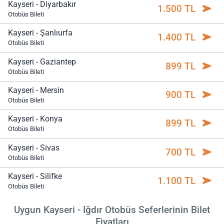
Kayseri - Diyarbakır
1.500 TL
Otobüs Bileti
Kayseri - Şanlıurfa
1.400 TL
Otobüs Bileti
Kayseri - Gaziantep
899 TL
Otobüs Bileti
Kayseri - Mersin
900 TL
Otobüs Bileti
Kayseri - Konya
899 TL
Otobüs Bileti
Kayseri - Sivas
700 TL
Otobüs Bileti
Kayseri - Silifke
1.100 TL
Otobüs Bileti
Uygun Kayseri - Iğdır Otobüs Seferlerinin Bilet
Fiyatları