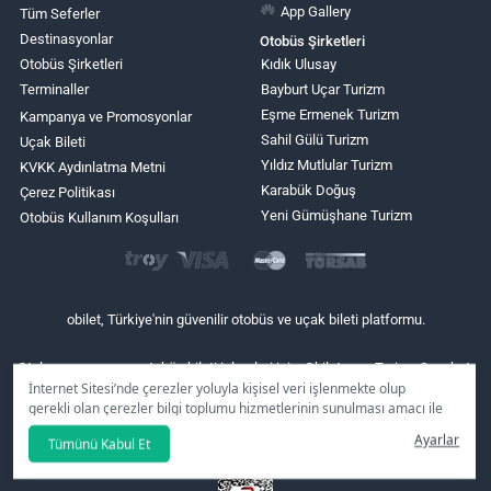
App Gallery
Tüm Seferler
Destinasyonlar
Otobüs Şirketleri
Otobüs Şirketleri
Kıdık Ulusay
Terminaller
Bayburt Uçar Turizm
Eşme Ermenek Turizm
Kampanya ve Promosyonlar
Sahil Gülü Turizm
Uçak Bileti
Yıldız Mutlular Turizm
KVKK Aydınlatma Metni
Karabük Doğuş
Çerez Politikası
Yeni Gümüşhane Turizm
Otobüs Kullanım Koşulları
obilet, Türkiye'nin güvenilir otobüs ve uçak bileti platformu.
Otel rezervasyon ve otobüs bileti işlemleri için: Obilet.com Turizm Seyahat
Acentası (TÜRSAB Belge No: 9883)
İnternet Sitesi’nde çerezler yoluyla kişisel veri işlenmekte olup
gerekli olan çerezler bilgi toplumu hizmetlerinin sunulması amacı ile
Uçak bileti işlemleri için: Biletall Turizm Seyahat Acentası (TÜRSAB Belge
No: 4443) | (IATA Üyelik No: 88214125)
kullanılmaktadır. Tercihleriniz doğrultusunda size özel
Ayarlar
Tümünü Kabul Et
kişiselleştirilmiş çerezleri ve özel kampanyaları
reddet
seçeneğine
tıklamanız halinde kullanımınıza sunamayacağız.
Aydınlatma Metni
’mizi lütfen inceleyiniz.