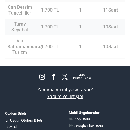
Can Dersim
1.700 TL
1
11Saat
Tuncelililer
Turay
1.700 TL
1
10Saat
Seyahat
Vip
Kahramanmaraş
1.700 TL
1
10Saat
Turizm
Yardıma mı ihtiyacınız var?
Yardım ve İletişim
Mobil Uygulamalar
Otobüs Bileti
App Store
En Uygun Otobüs Bileti
Google Play Store
Bilet Al