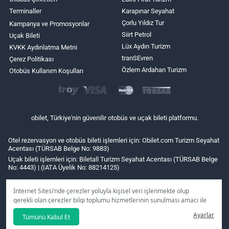
Terminaller
Karapınar Seyahat
Çorlu Yıldız Tur
Kampanya ve Promosyonlar
Siirt Petrol
Uçak Bileti
Lüx Aydın Turizm
KVKK Aydınlatma Metni
tranSEvren
Çerez Politikası
Özlem Ardahan Turizm
Otobüs Kullanım Koşulları
obilet, Türkiye'nin güvenilir otobüs ve uçak bileti platformu.
Otel rezervasyon ve otobüs bileti işlemleri için: Obilet.com Turizm Seyahat
Acentası (TÜRSAB Belge No: 9883)
Uçak bileti işlemleri için: Biletall Turizm Seyahat Acentası (TÜRSAB Belge
No: 4443) | (IATA Üyelik No: 88214125)
İnternet Sitesi’nde çerezler yoluyla kişisel veri işlenmekte olup
gerekli olan çerezler bilgi toplumu hizmetlerinin sunulması amacı ile
kullanılmaktadır. Tercihleriniz doğrultusunda size özel
Ayarlar
Tümünü Kabul Et
kişiselleştirilmiş çerezleri ve özel kampanyaları
reddet
seçeneğine
tıklamanız halinde kullanımınıza sunamayacağız.