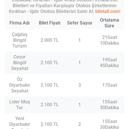
Biletleri ve Fiyatları Karşılaştır Otobüs Şirketlerinin
Kırıkhan - Iğdır Otobüs Biletlerini Satın Al:
biletall.com
!
Ortalama
Firma Adı
Bilet Fiyatı
Sefer Sayısı
Süre
Çağdaş
21Saat
Bingöl
2.000 TL
1
10Dakika
Turizm
Cesur
19Saat
Bingöl
2.100 TL
1
45Dakika
Seyahat
Öz
Diyarbakır
2.100 TL
3
17Saat
Seyahat
Lider Muş
15Saat
2.100 TL
1
Tur
30Dakika
Yeni
15Saat
Diyarbakır
2.100 TL
2
30Dakika