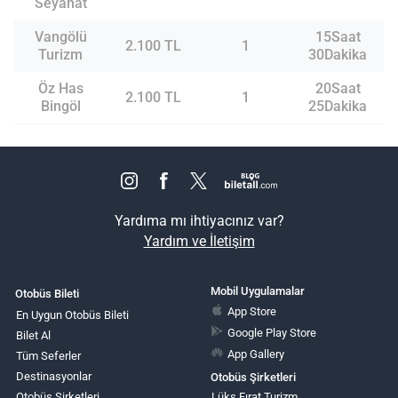
Seyahat
Vangölü
15Saat
2.100 TL
1
Turizm
30Dakika
Öz Has
20Saat
2.100 TL
1
Bingöl
25Dakika
Yardıma mı ihtiyacınız var?
Yardım ve İletişim
Mobil Uygulamalar
Otobüs Bileti
App Store
En Uygun Otobüs Bileti
Google Play Store
Bilet Al
App Gallery
Tüm Seferler
Destinasyonlar
Otobüs Şirketleri
Otobüs Şirketleri
Lüks Fırat Turizm