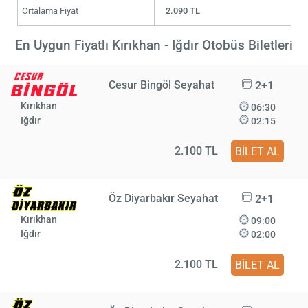
Ortalama Fiyat
2.090 TL
En Uygun Fiyatlı Kırıkhan - Iğdır Otobüs Biletleri
Cesur Bingöl Seyahat
2+1
Kırıkhan
06:30
Iğdır
02:15
2.100 TL
BİLET AL
Öz Diyarbakır Seyahat
2+1
Kırıkhan
09:00
Iğdır
02:00
2.100 TL
BİLET AL