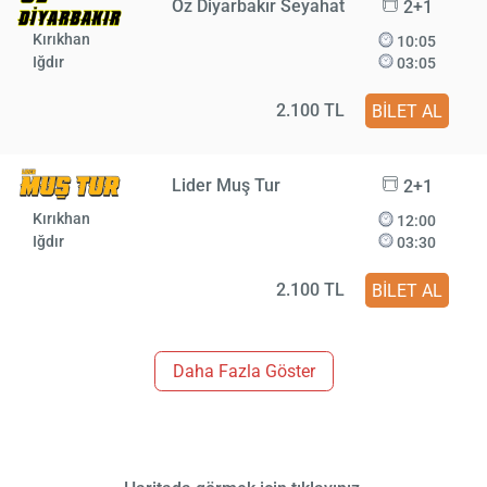
Öz Diyarbakır Seyahat
2+1
Kırıkhan
10:05
Iğdır
03:05
2.100 TL
BİLET AL
Lider Muş Tur
2+1
Kırıkhan
12:00
Iğdır
03:30
2.100 TL
BİLET AL
Daha Fazla Göster