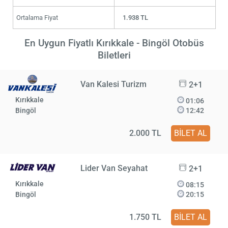
Ortalama Fiyat
1.938 TL
En Uygun Fiyatlı Kırıkkale - Bingöl Otobüs
Biletleri
Van Kalesi Turizm
2+1
Kırıkkale
01:06
Bingöl
12:42
2.000 TL
BİLET AL
Lider Van Seyahat
2+1
Kırıkkale
08:15
Bingöl
20:15
1.750 TL
BİLET AL