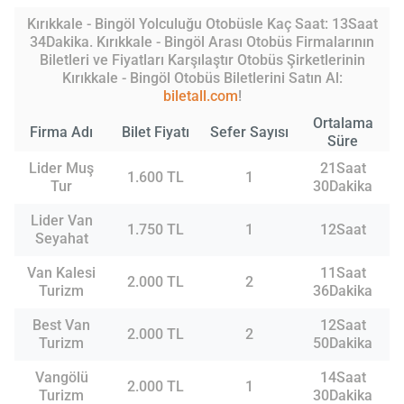
Kırıkkale - Bingöl Yolculuğu Otobüsle Kaç Saat: 13Saat
34Dakika. Kırıkkale - Bingöl Arası Otobüs Firmalarının
Biletleri ve Fiyatları Karşılaştır Otobüs Şirketlerinin
Kırıkkale - Bingöl Otobüs Biletlerini Satın Al:
biletall.com
!
Ortalama
Firma Adı
Bilet Fiyatı
Sefer Sayısı
Süre
Lider Muş
21Saat
1.600 TL
1
Tur
30Dakika
Lider Van
1.750 TL
1
12Saat
Seyahat
Van Kalesi
11Saat
2.000 TL
2
Turizm
36Dakika
Best Van
12Saat
2.000 TL
2
Turizm
50Dakika
Vangölü
14Saat
2.000 TL
1
Turizm
30Dakika