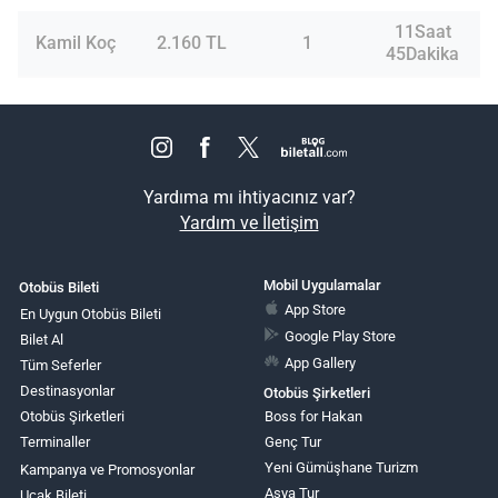
11Saat
Kamil Koç
2.160 TL
1
45Dakika
Yardıma mı ihtiyacınız var?
Yardım ve İletişim
Mobil Uygulamalar
Otobüs Bileti
App Store
En Uygun Otobüs Bileti
Google Play Store
Bilet Al
App Gallery
Tüm Seferler
Destinasyonlar
Otobüs Şirketleri
Otobüs Şirketleri
Boss for Hakan
Terminaller
Genç Tur
Yeni Gümüşhane Turizm
Kampanya ve Promosyonlar
Asya Tur
Uçak Bileti