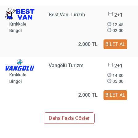
Best Van Turizm
2+1
Kırıkkale
12:45
Bingöl
02:00
2.000 TL
BİLET AL
Vangölü Turizm
2+1
Kırıkkale
14:30
Bingöl
05:00
2.000 TL
BİLET AL
Daha Fazla Göster