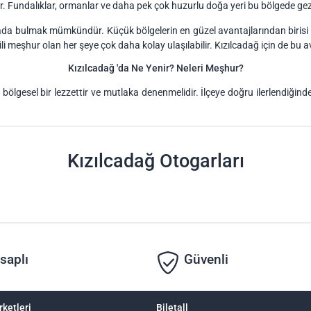
ır. Fundalıklar, ormanlar ve daha pek çok huzurlu doğa yeri bu bölgede gez
burada bulmak mümkündür. Küçük bölgelerin en güzel avantajlarından biris
gili meşhur olan her şeye çok daha kolay ulaşılabilir. Kızılcadağ için de b
Kızılcadağ 'da Ne Yenir? Neleri Meşhur?
yaz bölgesel bir lezzettir ve mutlaka denenmelidir. İlçeye doğru ilerlend
Kızılcadağ Otogarları
saplı
Güvenli
rketleri
Biletall