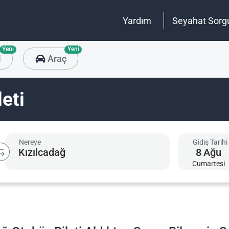
Yardım
Seyahat Sorg
Yeni
Yeni
l
Araç
eti
Nereye
Gidiş Tarihi
8
Ağu
Cumartesi