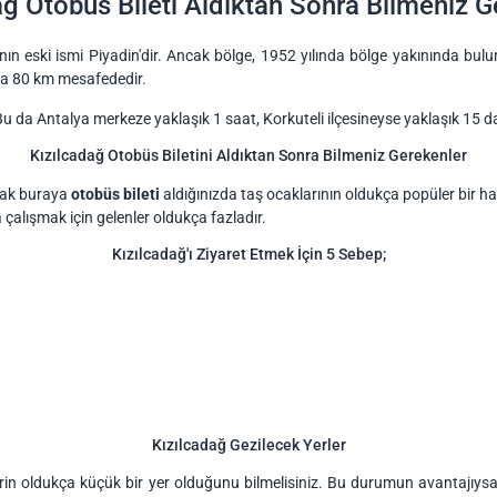
ağ Otobüs Bileti Aldıktan Sonra Bilmeniz G
uranın eski ismi Piyadin'dir. Ancak bölge, 1952 yılında bölge yakınında bul
'ya 80 km mesafededir.
Bu da Antalya merkeze yaklaşık 1 saat, Korkuteli ilçesineyse yaklaşık 15 d
Kızılcadağ Otobüs Biletini Aldıktan Sonra Bilmeniz Gerekenler
ncak buraya
otobüs bileti
aldığınızda taş ocaklarının oldukça popüler bir hal
 çalışmak için gelenler oldukça fazladır.
Kızılcadağ'ı Ziyaret Etmek İçin 5 Sebep;
Kızılcadağ Gezilecek Yerler
rin oldukça küçük bir yer olduğunu bilmelisiniz. Bu durumun avantajıysa 