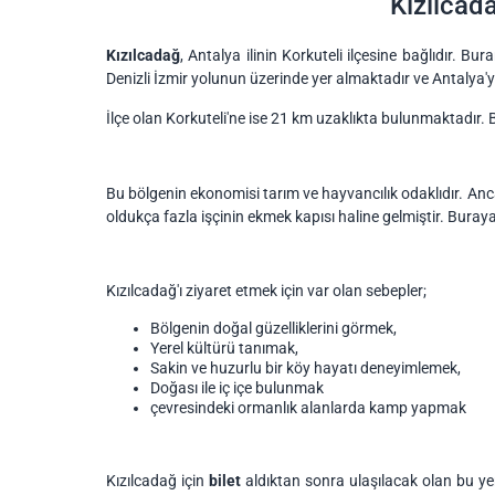
Kızılcad
Kızılcadağ
, Antalya ilinin Korkuteli ilçesine bağlıdır. B
Denizli İzmir yolunun üzerinde yer almaktadır ve Antalya
İlçe olan Korkuteli'ne ise 21 km uzaklıkta bulunmaktadır. 
Bu bölgenin ekonomisi tarım ve hayvancılık odaklıdır. A
oldukça fazla işçinin ekmek kapısı haline gelmiştir. Buraya
Kızılcadağ'ı ziyaret etmek için var olan sebepler;
Bölgenin doğal güzelliklerini görmek,
Yerel kültürü tanımak,
Sakin ve huzurlu bir köy hayatı deneyimlemek,
Doğası ile iç içe bulunmak
çevresindeki ormanlık alanlarda kamp yapmak
Kızılcadağ için
bilet
aldıktan sonra ulaşılacak olan bu ye