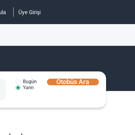
ula
Üye Girişi
Otobüs Ara
Bugün
Yarın