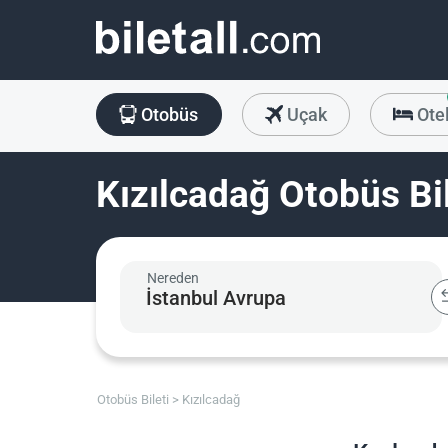
Otobüs
Uçak
Ote
Kızılcadağ Otobüs Bil
Nereden
Otobüs Bileti
Kızılcadağ