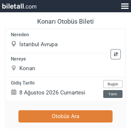
Konarı Otobüs Bileti
Nereden
Nereye
Gidiş Tarihi
Bugün
Yarın
Otobüs Ara