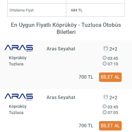
Ortalama Fiyat
684 TL
En Uygun Fiyatlı Köprüköy - Tuzluca Otobüs
Biletleri
Aras Seyahat
2+2
Köprüköy
03:45
Tuzluca
07:10
700 TL
BİLET AL
Aras Seyahat
2+2
Köprüköy
03:45
Tuzluca
07:05
700 TL
BİLET AL