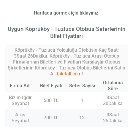
Haritada görmek için tıklayınız.
Uygun Köprüköy - Tuzluca Otobüs Seferlerinin
Bilet Fiyatları
Köprüköy - Tuzluca Yolculuğu Otobüsle Kaç Saat:
3Saat 26Dakika. Köprüköy - Tuzluca Arası Otobüs
Firmalarının Biletleri ve Fiyatları Karşılaştır Otobüs
Şirketlerinin Köprüköy - Tuzluca Otobüs Biletlerini Satın
Al:
biletall.com
!
Ortalama
Firma Adı
Bilet Fiyatı
Sefer Sayısı
Süre
Bizim Iğdır
3Saat
500 TL
1
Seyahat
30Dakika
Aras
3Saat
700 TL
12
Seyahat
25Dakika