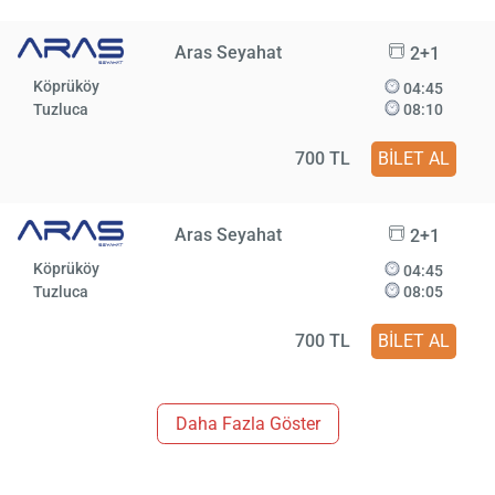
Aras Seyahat
2+1
Köprüköy
04:45
Tuzluca
08:10
700 TL
BİLET AL
Aras Seyahat
2+1
Köprüköy
04:45
Tuzluca
08:05
700 TL
BİLET AL
Daha Fazla Göster