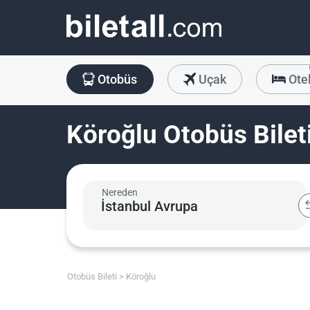
Otobüs
Uçak
Ote
Köroğlu Otobüs Bilet
Nereden
Otobüs Bileti
Köroğlu