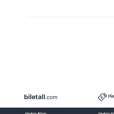
He
Otobüs Bileti
Otobüs Şi