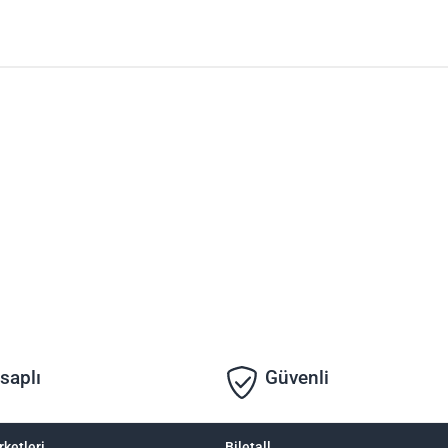
saplı
Güvenli
rketleri
Biletall