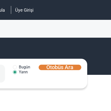
ula
Üye Girişi
Otobüs Ara
Bugün
Yarın