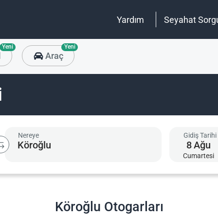
Yardım
Seyahat Sorg
Yeni
Yeni
l
Araç
i
Nereye
Gidiş Tarihi
8
Ağu
Cumartesi
Köroğlu Otogarları