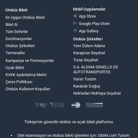
Mobil Uygulamalar
Otobüs Bileti
App Store
En Uygun Otobüs Bileti
Google Play Store
Bilet Al
App Gallery
Tüm Seferler
Destinasyonlar
Otobüs Şirketleri
Otobüs Şirketleri
Yeni Özlem Adana
Terminaller
Karapınar Seyahat
Turay Seyahat
Kampanya ve Promosyonlar
S.A. ALSINA GRAELLS DE
Uçak Bileti
AUTOTRANSPORTES
KVKK Aydınlatma Metni
Varan Turizm
Çerez Politikası
Karabük Doğuş
Otobüs Kullanım Koşulları
Noktadan Noktaya Seyahat
Türkiye'nin güvenilir otobüs ve uçak bileti platformu.
Otel rezervasyon ve otobüs bileti işlemleri için: Obilet.com Turizm