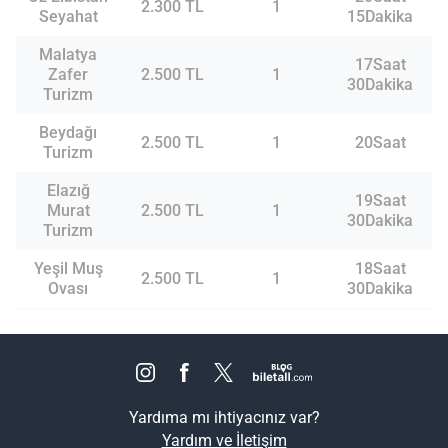
2.300 TL
1
Seyahat
15Dakika
Malatya
17Saat
Zafer
2.500 TL
1
30Dakika
Turizm
Beydağı
2.500 TL
1
20Saat
Turizm
Elazığ
19Saat
Murat
2.500 TL
1
30Dakika
Turizm
Yeşil Muş
18Saat
2.500 TL
1
Ovası
30Dakika
Yardıma mı ihtiyacınız var?
Yardım ve İletişim