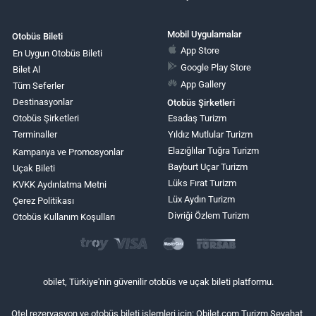
Mobil Uygulamalar
Otobüs Bileti
App Store
En Uygun Otobüs Bileti
Google Play Store
Bilet Al
App Gallery
Tüm Seferler
Destinasyonlar
Otobüs Şirketleri
Otobüs Şirketleri
Esadaş Turizm
Terminaller
Yıldız Mutlular Turizm
Elazığlılar Tuğra Turizm
Kampanya ve Promosyonlar
Bayburt Uçar Turizm
Uçak Bileti
Lüks Fırat Turizm
KVKK Aydınlatma Metni
Lüx Aydın Turizm
Çerez Politikası
Divriği Özlem Turizm
Otobüs Kullanım Koşulları
obilet, Türkiye'nin güvenilir otobüs ve uçak bileti platformu.
Otel rezervasyon ve otobüs bileti işlemleri için: Obilet.com Turizm Seyahat