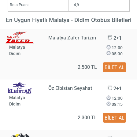
Rota Puanı
4,9
En Uygun Fiyatlı Malatya - Didim Otobüs Biletleri
Malatya Zafer Turizm
2+1
Malatya
12:00
Didim
05:30
2.500 TL
BİLET AL
Öz Elbistan Seyahat
2+1
Malatya
12:00
Didim
08:15
2.300 TL
BİLET AL