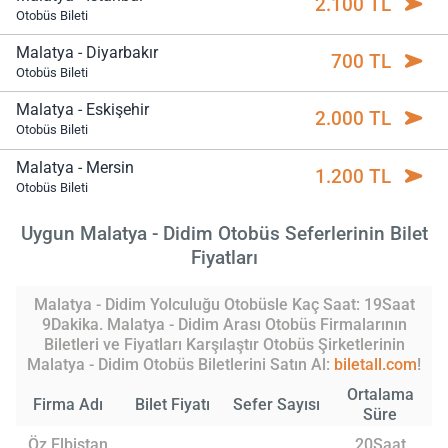
2.100 TL
Otobüs Bileti
Malatya - Diyarbakır
700 TL
Otobüs Bileti
Malatya - Eskişehir
2.000 TL
Otobüs Bileti
Malatya - Mersin
1.200 TL
Otobüs Bileti
Uygun Malatya - Didim Otobüs Seferlerinin Bilet
Fiyatları
Malatya - Didim Yolculuğu Otobüsle Kaç Saat: 19Saat
9Dakika. Malatya - Didim Arası Otobüs Firmalarının
Biletleri ve Fiyatları Karşılaştır Otobüs Şirketlerinin
Malatya - Didim Otobüs Biletlerini Satın Al:
biletall.com
!
Ortalama
Firma Adı
Bilet Fiyatı
Sefer Sayısı
Süre
Öz Elbistan
20Saat