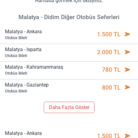
Haritada görmek için tıklayınız.
Malatya - Didim Diğer Otobüs Seferleri
Malatya - Ankara
1.500 TL
Otobüs Bileti
Malatya - Isparta
2.000 TL
Otobüs Bileti
Malatya - Kahramanmaraş
780 TL
Otobüs Bileti
Malatya - Gaziantep
800 TL
Otobüs Bileti
Daha Fazla Göster
Malatya - Ankara
1.500 TL