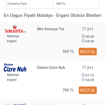
Ortalama Fiyat
599 TL
En Uygun Fiyatlı Malatya - Ergani Otobüs Biletleri
Mis Amasya Tur
2+1
Malatya
00:30
Ergani
04:30
560 TL
BİLET AL
Özlem Cizre Nuh
2+1
Malatya
01:15
Ergani
04:30
700 TL
BİLET AL