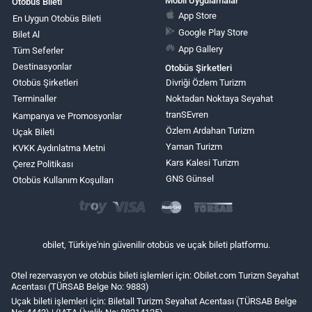
Mobil Uygulamalar
Otobüs Bileti
App Store
En Uygun Otobüs Bileti
Google Play Store
Bilet Al
App Gallery
Tüm Seferler
Destinasyonlar
Otobüs Şirketleri
Otobüs Şirketleri
Divriği Özlem Turizm
Terminaller
Noktadan Noktaya Seyahat
tranSEvren
Kampanya ve Promosyonlar
Özlem Ardahan Turizm
Uçak Bileti
Yaman Turizm
KVKK Aydınlatma Metni
Kars Kalesi Turizm
Çerez Politikası
GNS Günsel
Otobüs Kullanım Koşulları
obilet, Türkiye'nin güvenilir otobüs ve uçak bileti platformu.
Otel rezervasyon ve otobüs bileti işlemleri için: Obilet.com Turizm Seyahat
Acentası (TÜRSAB Belge No: 9883)
Uçak bileti işlemleri için: Biletall Turizm Seyahat Acentası (TÜRSAB Belge