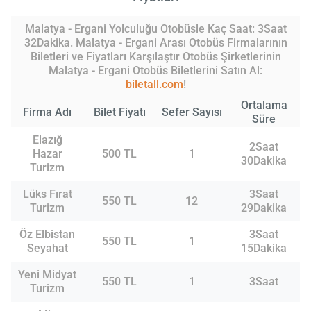
Malatya - Ergani Yolculuğu Otobüsle Kaç Saat: 3Saat
32Dakika. Malatya - Ergani Arası Otobüs Firmalarının
Biletleri ve Fiyatları Karşılaştır Otobüs Şirketlerinin
Malatya - Ergani Otobüs Biletlerini Satın Al:
biletall.com
!
Ortalama
Firma Adı
Bilet Fiyatı
Sefer Sayısı
Süre
Elazığ
2Saat
Hazar
500 TL
1
30Dakika
Turizm
Lüks Fırat
3Saat
550 TL
12
Turizm
29Dakika
Öz Elbistan
3Saat
550 TL
1
Seyahat
15Dakika
Yeni Midyat
550 TL
1
3Saat
Turizm