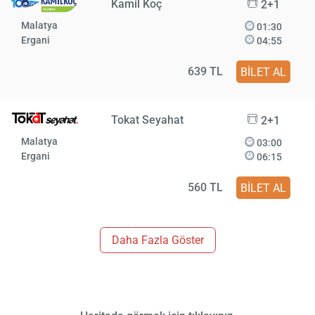
Kamil Koç
2+1
Malatya
01:30
Ergani
04:55
639 TL
BİLET AL
Tokat Seyahat
2+1
Malatya
03:00
Ergani
06:15
560 TL
BİLET AL
Daha Fazla Göster