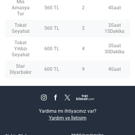
Mis
Amasya
560 TL
2
4Saat
Tur
Tokat
3Saat
560 TL
2
Seyahat
15Dakika
Tokat
3Saat
Yıldızı
600 TL
4
30Dakika
Seyahat
Star
600 TL
9
4Saat
Diyarbakır
Yardıma mı ihtiyacınız var?
Yardım ve İletişim